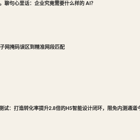
。聊句心里话：企业究竟需要什么样的 AI？
从子网掩码误区到精准网段匹配
/B测试：打造转化率提升2.8倍的H5智能设计闭环，限免内测通道