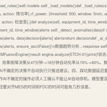
_load_rules()self.models self._load_models()def _load_rules(s
in, action: 降功率},rf_power: {threshold: 500, window: 5min
n, action: 检查泵},}def analyze(self, equipment_id, time_wind
ent_id, time_window)alerts self._detect_anomalies(data)if no
(alerts, data)decision[alerts] alertsreturn decisiondef _ai_d
s(alerts, ensure_asciiFalse)}\n数据趋势分析...response self._
CIMFusionEngine()result engine.analyze(ETCH-01)print(f
、效果故障决策从47分钟→18分钟自动化率从15%→60%。
AI不确定的决策不自动执行只推送建议。四、踩坑数据延迟要
作AI不确定的操作必须人工确认不能让AI自动停机。模型要
径要对齐MES的时间和FDC的时间可能有几秒误差。