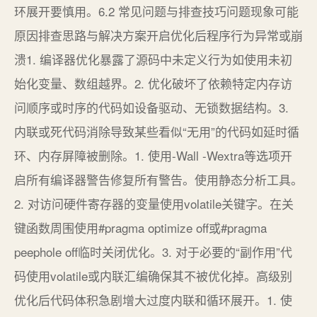
环展开要慎用。6.2 常见问题与排查技巧问题现象可能
原因排查思路与解决方案开启优化后程序行为异常或崩
溃1. 编译器优化暴露了源码中未定义行为如使用未初
始化变量、数组越界。2. 优化破坏了依赖特定内存访
问顺序或时序的代码如设备驱动、无锁数据结构。3.
内联或死代码消除导致某些看似“无用”的代码如延时循
环、内存屏障被删除。1. 使用-Wall -Wextra等选项开
启所有编译器警告修复所有警告。使用静态分析工具。
2. 对访问硬件寄存器的变量使用volatile关键字。在关
键函数周围使用#pragma optimize off或#pragma
peephole off临时关闭优化。3. 对于必要的“副作用”代
码使用volatile或内联汇编确保其不被优化掉。高级别
优化后代码体积急剧增大过度内联和循环展开。1. 使