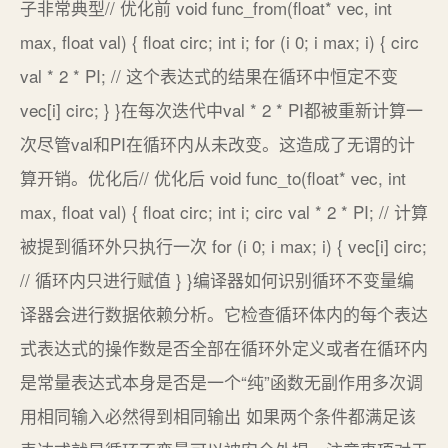
子非常典型// 优化前 void func_from(float* vec, int
max, float val) { float circ; int i; for (i 0; i max; i) { circ
val * 2 * PI; // 这个表达式的结果在循环中恒定不变
vec[i] circ; } }在每次迭代中val * 2 * PI都被重新计算一
次尽管val和PI在循环内从未改变。这造成了无谓的计
算开销。优化后// 优化后 void func_to(float* vec, int
max, float val) { float circ; int i; circ val * 2 * PI; // 计算
被提到循环外只执行一次 for (i 0; i max; i) { vec[i] circ;
// 循环内只进行赋值 } }编译器如何识别循环不变量编
译器会进行数据依赖分析。它检查循环体内的每个表达
式表达式的操作数是否全部在循环外定义或者在循环内
是常量表达式本身是否是一个“纯”函数无副作用多次调
用相同输入必然得到相同输出 如果两个条件都满足该