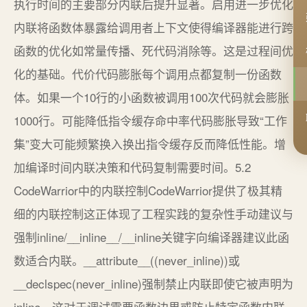
执行时间的主要部分内联后提升显著。启用进一步优化
内联将函数体暴露给调用者上下文使得编译器能进行跨
函数的优化如常量传播、死代码消除等。这是过程间优
化的基础。代价代码膨胀每个调用点都复制一份函数
体。如果一个10行的小函数被调用100次代码就会膨胀
1000行。可能降低指令缓存命中率代码膨胀导致“工作
集”变大可能频繁换入换出指令缓存反而降低性能。增
加编译时间内联决策和代码复制需要时间。5.2
CodeWarrior中的内联控制CodeWarrior提供了极其精
细的内联控制这正体现了工程实践的复杂性手动建议与
强制inline/__inline__/__inline关键字向编译器建议此函
数适合内联。__attribute__((never_inline))或
__declspec(never_inline)强制禁止内联即使它被声明为
inline。这对于调试需要函数边界或防止特定函数内联