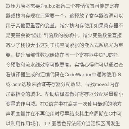
器压力原本需要为a,b,c准备三个存储位置可能是寄存
器或栈内存现在只需要一个。这释放了寄存器资源可以
用于其他更重要的变量。减少栈内存使用如果寄存器不
足变量会被“溢出”到函数的栈帧中。减少变量数量直接
减少了栈帧大小这对于栈空间紧张的嵌入式系统尤为重
要。提升局部性数据始终在同一个寄存器中CPU的指
令预取和流水线效率可能更高。实操心得你可以通过查
看编译器生成的汇编代码在CodeWarrior中通常使用-S
或-asm选项来验证寄存器分配效果。寻找move.l内存
加载指令的减少。帮助编译器做好寄存器分配尽量缩小
变量的作用域。在C语言中在离第一次使用最近的地方
声明变量并在不再使用时尽早结束其生命周期在C中可
以利用作用域{}。3.2 图着色算法简介当活跃区间发生