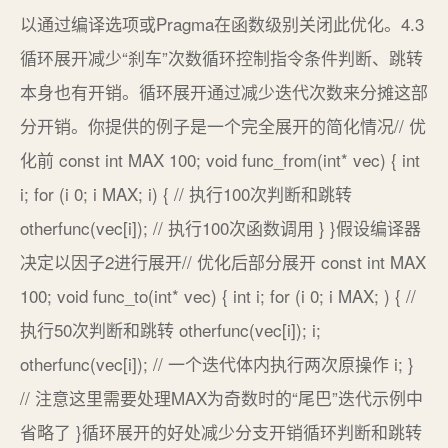
以通过编译选项或Pragma在函数级别关闭此优化。4.3
循环展开减少“刹车”次数循环控制指令条件判断、跳转
本身也有开销。循环展开通过减少迭代次数来分摊这部
分开销。你提供的例子是一个完全展开的简化情况// 优
化前 const int MAX 100; void func_from(int* vec) { int
i; for (i 0; i MAX; i) { // 执行100次判断和跳转
otherfunc(vec[i]); // 执行100次函数调用 } }假设编译器
决定以因子2进行展开// 优化后部分展开 const int MAX
100; void func_to(int* vec) { int i; for (i 0; i MAX; ) { //
执行50次判断和跳转 otherfunc(vec[i]); i;
otherfunc(vec[i]); // 一个迭代体内执行两次原操作 i; }
// 注意这里需要处理MAX为奇数时的“尾巴”迭代示例中
省略了 }循环展开的好处减少分支开销循环判断和跳转