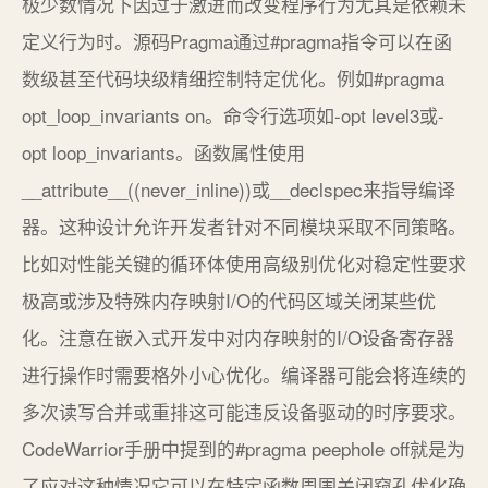
极少数情况下因过于激进而改变程序行为尤其是依赖未
定义行为时。源码Pragma通过#pragma指令可以在函
数级甚至代码块级精细控制特定优化。例如#pragma
opt_loop_invariants on。命令行选项如-opt level3或-
opt loop_invariants。函数属性使用
__attribute__((never_inline))或__declspec来指导编译
器。这种设计允许开发者针对不同模块采取不同策略。
比如对性能关键的循环体使用高级别优化对稳定性要求
极高或涉及特殊内存映射I/O的代码区域关闭某些优
化。注意在嵌入式开发中对内存映射的I/O设备寄存器
进行操作时需要格外小心优化。编译器可能会将连续的
多次读写合并或重排这可能违反设备驱动的时序要求。
CodeWarrior手册中提到的#pragma peephole off就是为
了应对这种情况它可以在特定函数周围关闭窥孔优化确