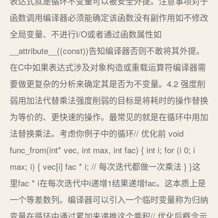
表达式就是循环不变量可以被安全外提。注意事项对于
函数调用编译器必须能确定该函数没有副作用如不修改
全局变量、不进行I/O或者通过函数属性如
__attribute__((const))告知编译器否则不敢将其外提。
在C中如果表达式涉及对象构造或重载运算符编译器需
要做更复杂的分析来确定其是否为不变量。4.2 强度削
弱用加法代替乘法强度削弱的目标是将耗时的操作替换
为等价的、更快速的操作。最常见的就是在循环中用加
法替换乘法。考虑你例子中的循环// 优化前 void
func_from(int* vec, int max, int fac) { int i; for (i 0; i
max; i) { vec[i] fac * i; // 每次迭代都做一次乘法 } }这
里fac * i在每次迭代中i递增1结果递增fac。这本质上是
一个等差数列。编译器可以引入一个临时变量称为归纳
变量在循环中通过累加来递推这个乘积// 优化后概念示