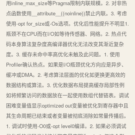
用inline_max_size等Pragma限制内联规模。2. 对非热
点函数使用__attribute__((noinline))禁止内联。3. 考虑
使用-opt for_size或-Os选项。优化后性能提升不明显1.
瓶颈不在CPU而在I/O如等待传感器、网络。2. 热点代
码本身算法复杂度高编译器优化无法改变其渐近复杂
度。3. 缓存未命中率高优化未触及此问题。1. 使用
Profiler确认热点。如果是I/O瓶颈优化方向应是异步、
缓冲或DMA。2. 考虑算法层面的优化如更换更高效的
数据结构或算法。3. 优化数据布局提高缓存局部性例
如将频繁访问的数据放在一起使用数组代替链表。调试
困难变量值显示optimized out变量被优化到寄存器中且
其生命周期已结束或者变量被彻底消除如常量传播后。
1. 调试时使用-O0或-opt level0编译。2. 如果必须调试