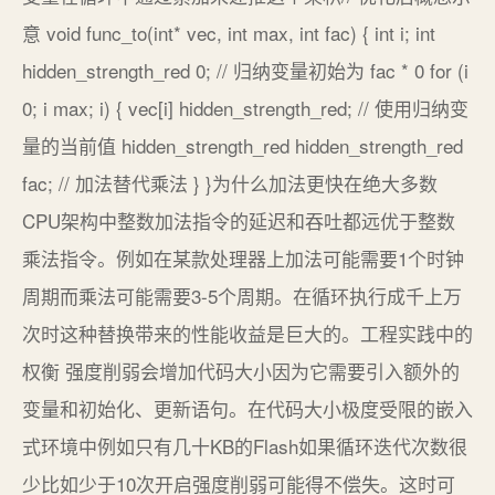
意 void func_to(int* vec, int max, int fac) { int i; int
hidden_strength_red 0; // 归纳变量初始为 fac * 0 for (i
0; i max; i) { vec[i] hidden_strength_red; // 使用归纳变
量的当前值 hidden_strength_red hidden_strength_red
fac; // 加法替代乘法 } }为什么加法更快在绝大多数
CPU架构中整数加法指令的延迟和吞吐都远优于整数
乘法指令。例如在某款处理器上加法可能需要1个时钟
周期而乘法可能需要3-5个周期。在循环执行成千上万
次时这种替换带来的性能收益是巨大的。工程实践中的
权衡 强度削弱会增加代码大小因为它需要引入额外的
变量和初始化、更新语句。在代码大小极度受限的嵌入
式环境中例如只有几十KB的Flash如果循环迭代次数很
少比如少于10次开启强度削弱可能得不偿失。这时可