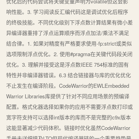
优化后的代码尝试将关键变量声明为volatile但这会影
响性能。3. 学习阅读反汇编代码这是调试优化后程序
的终极技能。不同优化级别下浮点数计算结果有微小差
异编译器重排了浮点运算顺序而浮点加法/乘法不满足
结合律。1. 如果对精度有严格要求使用-fp:strict或类似
选项限制浮点优化。2. 使用#pragma在关键代码段关闭
优化。3. 理解并接受这是浮点数IEEE 754标准的固有
特性并非编译器错误。6.3 结合链接器与库的优化优化
不止发生在编译阶段。CodeWarrior的EWLEmbedded
Warrior Libraries库提供了针对不同应用场景的预编译
配置。格式化器选择如果你的应用不需要浮点数打印或
宽字符支持可以选择int版本的库而不是完整的c9x版本
这能显著减少代码体积。链接时优化虽然CodeWarrior
手册未详细提及LTO但现代编译器链的一个重要趋势是