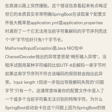
在高速公路上突然爆胎。这个错误信息看起来有点晦涩
但它的本质其实非常明确SpringBoot在读取某个配置文
件极大概率是application.yml或application.properties
时遇到了一个它无法用当前字符集解码的字节序列而这
个“坏”字节恰好只有1个字节长。
MalformedInputException是Java NIO包中
CharsetDecoder抛出的异常意思是“畸形输入异常”。当
程序试图用某种字符编码比如UTF-8去解码一串字节时
如果这串字节序列不符合该编码的规则就会抛出此异
常。Input length 1则进一步指出导致解码失败的“问题
字节”只有一个。这通常意味着你的配置文件中混入了
一个或多个当前字符集无法识别的特殊字符。为什么
SpringBoot启动会卡在这个问题上因为SpringBoot的核