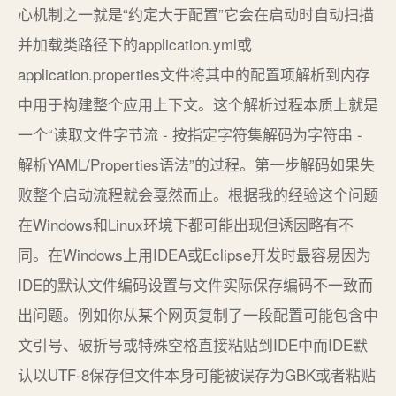
心机制之一就是“约定大于配置”它会在启动时自动扫描
并加载类路径下的application.yml或
application.properties文件将其中的配置项解析到内存
中用于构建整个应用上下文。这个解析过程本质上就是
一个“读取文件字节流 - 按指定字符集解码为字符串 -
解析YAML/Properties语法”的过程。第一步解码如果失
败整个启动流程就会戛然而止。根据我的经验这个问题
在Windows和Linux环境下都可能出现但诱因略有不
同。在Windows上用IDEA或Eclipse开发时最容易因为
IDE的默认文件编码设置与文件实际保存编码不一致而
出问题。例如你从某个网页复制了一段配置可能包含中
文引号、破折号或特殊空格直接粘贴到IDE中而IDE默
认以UTF-8保存但文件本身可能被误存为GBK或者粘贴