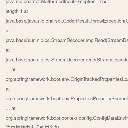
java.nio.charset.MalformedInputException: Input
length 1 at
java.base/java.nio.charset.CoderResult.throwException(
at
java.base/sun.nio.cs.StreamDecoder.implRead(StreamDe
at
java.base/sun.nio.cs.StreamDecoder.read(StreamDecode
... at
org.springframework.boot.env.OriginTrackedPropertiesLo
at
org.springframework.boot.env.PropertiesPropertySource
... at
org.springframework.boot.context.config.ConfigDataEnv
注意堆栈中出现的类名如