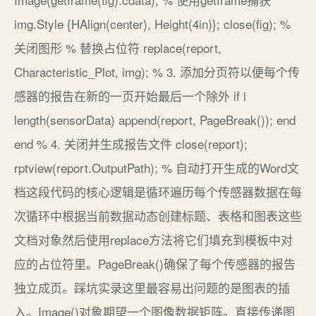
img.Style {HAlign(center), Height(4in)}; close(fig); %
关闭图形 % 替换占位符 replace(report,
Characteristic_Plot, img); % 3. 添加分页符以便每个传
感器的报告在新的一页开始最后一个除外 if i
length(sensorData) append(report, PageBreak()); end
end % 4. 关闭并生成报告文件 close(report);
rptview(report.OutputPath); % 自动打开生成的Word文
档这段代码的核心逻辑是循环遍历每个传感器数据在每
次循环中根据当前数据动态创建标题、表格和图表这些
文档对象然后使用replace方法将它们填充到模板中对
应的占位符里。PageBreak()确保了每个传感器的报告
独立成页。踩坑实录这里最容易出问题的是图表的插
入。Image()对象期望一个图像数据矩阵。直接传递图