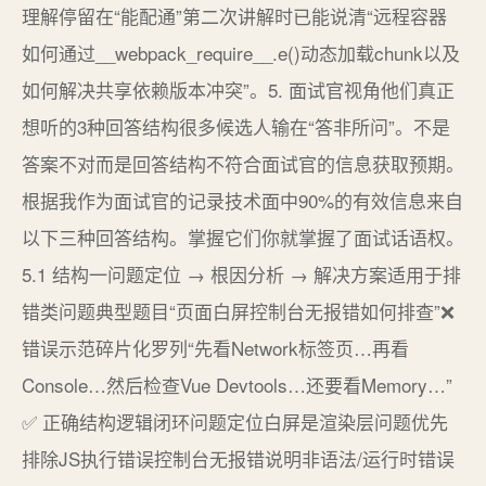
理解停留在“能配通”第二次讲解时已能说清“远程容器
如何通过__webpack_require__.e()动态加载chunk以及
如何解决共享依赖版本冲突”。5. 面试官视角他们真正
想听的3种回答结构很多候选人输在“答非所问”。不是
答案不对而是回答结构不符合面试官的信息获取预期。
根据我作为面试官的记录技术面中90%的有效信息来自
以下三种回答结构。掌握它们你就掌握了面试话语权。
5.1 结构一问题定位 → 根因分析 → 解决方案适用于排
错类问题典型题目“页面白屏控制台无报错如何排查”❌
错误示范碎片化罗列“先看Network标签页…再看
Console…然后检查Vue Devtools…还要看Memory…”
✅ 正确结构逻辑闭环问题定位白屏是渲染层问题优先
排除JS执行错误控制台无报错说明非语法/运行时错误