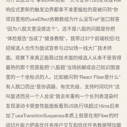
响应式更新的触发边界都拿不准更尴尬的是被问到“你
项目里用的useEffect依赖数组为什么没写ref”张口就答
“因为八股文里没提这个”。这不是八股的问题是你把
“体检报告”当成了“健身教程”。我带过37个前端校招/社
招候选人也作为面试官参与过52场一线大厂技术终
面。观察下来真正能稳过技术面的候选人从来不是背得
最熟的那个而是能把“八股题”当场拆解成自己知识图谱
里的一个坐标点的人。比如被问到“React Fiber是什么”
有人脱口而出“是协调器、有优先级、支持时间切片”这
叫复述而另一个人会说“我去年重构一个长列表渲染时
发现滚动卡顿查性能面板看到JS执行块超过16ms后来
加了useTransitionSuspense本质上就是在用Fiber的时
间切片能力把高优任务用户交互和低优任务数据预加载