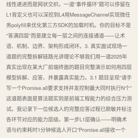
线性递进而是网状交织。一道“事件循环”题可以停留在
L1背定义也可以深挖到L4用MessageChannel实现微任
务polyfill来优化第三方SDK的加载时机。你的目标不是
“答满四层”而是建立每一层之间的连接通道——让术
语、机制、边界、架构形成闭环。3. 真实面试现场一
道题的完整拆解链路光讲理论不够我们用一道2025年
真实出现在某大厂前端终面的题目完整演示如何用四层
模型拆解、应答、并暴露真实能力。3.1 题目呈现“请手
写一个Promise.all要求支持并发控制最大同时执行N个”
这道题表面是算法题实则是前端工程能力的综合压力测
试。我记录下一位候选人的完整应答过程已脱敏并标注
各环节对应的能力层级。第一步L1层确认——明确术
语与约束耗时1分钟候选人开口“Promise.all接收一个