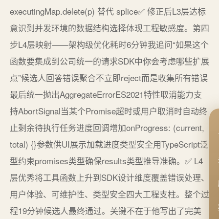
executingMap.delete(p) 替代 splice✅ 修正后L3层达标
意识到并发环境的数据结构选择体现工程敏感度。第四
步L4层映射——架构级优化耗时6分钟我追问“如果这个
函数要集成到公司统一的请求SDK中你会考虑哪些扩展
点”候选人回答错误聚合不立即reject而是收集所有错误
最后统一抛出AggregateErrorES2021特性取消能力支
持AbortSignal当某个Promise超时或用户取消时自动终
止剩余待执行任务进度回调增加onProgress: (current,
total) {}参数供UI展示加载进度类型安全用TypeScript泛
型约束promises类型确保results类型推导准确。✅ L4
层优秀将工具函数上升到SDK设计维度覆盖错误处理、
用户体验、可维护性、类型安全四大工程支柱。整个过
程19分钟候选人最终通过。关键不在于他写出了完美