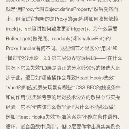
就是“用Proxy代替Object.defineProperty”然后戛然而
止。但面试官想听的是Proxy的get陷阱如何收集依赖
track()、set陷阱如何触发更新trigger()、为什么需要
Reflect.get()做兜底、readonly()和shallowRef()的
Proxy handler有何不同。这些细节才是区分“用过”和
“懂过”的分水岭。2.3 第三层边界穿透层L3——“在什么
情况下它会失效”L3层是真正的分水岭90%的候选人止
步于此。题目如“哪些操作会导致React Hooks失效”
“Vue3的响应式丢失场景有哪些”“CSS BFC的触发条件
和副作用”这类题考察的是对技术边界的敬畏心与实操
经验。它不问“应该怎么做”而问“为什么不能那么做”。
例如“React Hooks失效”标准答案是“不能在条件语句、
循环、嵌套函数中调用”。但L3层要你举出真实案例条