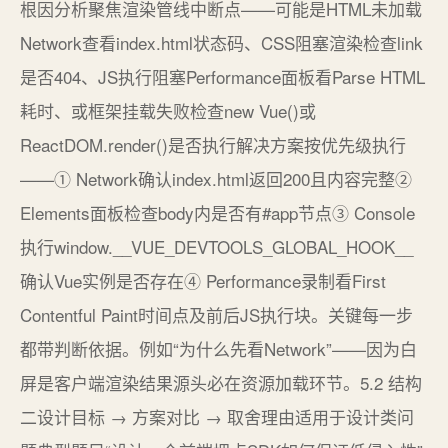
根因分析聚焦渲染管线中断点——可能是HTML未加载
Network查看index.html状态码、CSS阻塞渲染检查link
是否404、JS执行阻塞Performance面板看Parse HTML
耗时、或框架挂载失败检查new Vue()或
ReactDOM.render()是否执行解决方案按优先级执行
——① Network确认index.html返回200且内容完整②
Elements面板检查body内是否有#app节点③ Console
执行window.__VUE_DEVTOOLS_GLOBAL_HOOK__
确认Vue实例是否存在④ Performance录制看First
Contentful Paint时间点及前后JS执行块。关键每一步
都带判断依据。例如“为什么先看Network”——因为白
屏是客户端渲染结果源头必在资源加载环节。5.2 结构
二设计目标 → 方案对比 → 取舍理由适用于设计类问