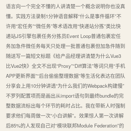
语言向一个完全不懂的人讲清楚一个概念说明你也没真
懂。实践方法录制1分钟语音解释“什么是事件循环”不
许用“宏任务”“微任务”等术语改用“快递站分拣”类比快
递站JS引擎包裹任务分拣员Event Loop普通包裹宏任
务加急件微任务每天只处理一批普通包裹但加急件随到
随送写一篇短文标题《给产品经理讲清楚为什么Vue3
比Vue2快》全文不出现“Proxy”“Diff算法”等词只用“手机
APP更新界面”“后台偷偷整理数据”等生活化表达在团队
分享会上用10分钟讲透“为什么我们的Webpack构建慢”
不罗列配置项而是画出从import语句到最终bundle的完
整数据流标出每个环节的耗时占比。我在带新人时强制
要求他们每周做一次“小白讲解”。效果惊人第一次讲解
后85%的人发现自己对“模块联邦Module Federation”的