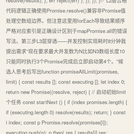
resolve(results); }, err reject(err) ); }); }); }✅ L2层合格
代码逻辑正确使用Promise.resolve()兼容非Promise值
处理空数组边界。但注意这里用forEach导致结果顺序
严格对应索引是正确设计区别于mapPromise.all的错误
写法。第三步L3层穿透——并发控制实现耗时8分钟我
提出需求“现在要求最大并发数为N比如N3数组长度10
只能同时执行3个Promise完成后立即启动第4个。”候
选人思考后写出function promiseAllLimit(promises,
limit) { const results []; const executing []; let index 0;
return new Promise((resolve, reject) { // 启动初始limit
个任务 const startNext () { if (index promises.length) {
if (executing.length 0) resolve(results); return; } const
i index; const p Promise.resolve(promises[i]);
executing.push(p); p.then( res { results[i] res;