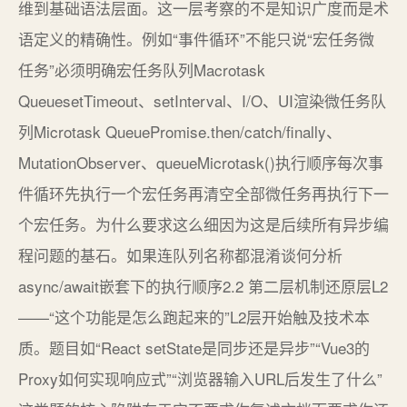
维到基础语法层面。这一层考察的不是知识广度而是术
语定义的精确性。例如“事件循环”不能只说“宏任务微
任务”必须明确宏任务队列Macrotask
QueuesetTimeout、setInterval、I/O、UI渲染微任务队
列Microtask QueuePromise.then/catch/finally、
MutationObserver、queueMicrotask()执行顺序每次事
件循环先执行一个宏任务再清空全部微任务再执行下一
个宏任务。为什么要求这么细因为这是后续所有异步编
程问题的基石。如果连队列名称都混淆谈何分析
async/await嵌套下的执行顺序2.2 第二层机制还原层L2
——“这个功能是怎么跑起来的”L2层开始触及技术本
质。题目如“React setState是同步还是异步”“Vue3的
Proxy如何实现响应式”“浏览器输入URL后发生了什么”