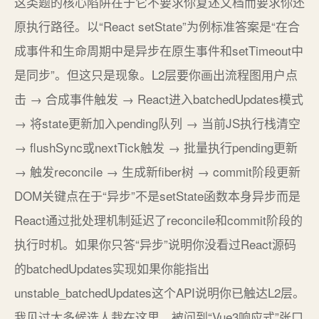
这类题的核心陷阱在于它不要求你复述文档而要求你还
原执行路径。以“React setState”为例标准答案是“在合
成事件和生命周期中是异步在原生事件和setTimeout中
是同步”。但这只是现象。L2层要你画出流程图用户点
击 → 合成事件触发 → React进入batchedUpdates模式
→ 将state更新加入pending队列 → 当前JS执行栈清空
→ flushSync或nextTick触发 → 批量执行pending更新
→ 触发reconcile → 生成新fiber树 → commit阶段更新
DOM关键点在于“异步”不是setState函数本身异步而是
React通过批处理机制延迟了reconcile和commit阶段的
执行时机。如果你只答“异步”说明你没看过React源码
的batchedUpdates实现如果你能指出
unstable_batchedUpdates这个API说明你已触达L2层。
我见过太多候选人栽在这里。被问到“Vue3响应式”张口