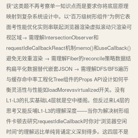
获”这类题不再考察单一知识点而是要求你将底层原理
映射到复杂系统设计中。以“百万级树形组件”为例它表
面考性能优化实则串联起浏览器渲染虚拟滚动只渲染可
视区域→ 需理解IntersectionObserver和
requestIdleCallbackReact机制memo()和useCallback()
避免无效重渲染 → 需理解Fiber的reconcile策略数据结
构扁平化数据替代嵌套JSON → 需理解DFS/BFS遍历
与缓存命中率工程化Tree组件的Props API设计如何平
衡灵活性与性能如loadMorevsvirtualized开关。没有
L1-L3的扎实基础L4层就是空中楼阁。但反过来L4层的
思考又能反哺L1-L3的理解深度——当你为解决树形组
件卡顿去研究requestIdleCallback时你对“浏览器空闲
时间”的理解远比单纯背诵定义深刻得多。这四层不是