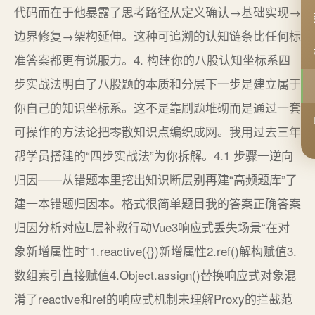
代码而在于他暴露了思考路径从定义确认→基础实现→
边界修复→架构延伸。这种可追溯的认知链条比任何标
准答案都更有说服力。4. 构建你的八股认知坐标系四
步实战法明白了八股题的本质和分层下一步是建立属于
你自己的知识坐标系。这不是靠刷题堆砌而是通过一套
可操作的方法论把零散知识点编织成网。我用过去三年
帮学员搭建的“四步实战法”为你拆解。4.1 步骤一逆向
归因——从错题本里挖出知识断层别再建“高频题库”了
建一本错题归因本。格式很简单题目我的答案正确答案
归因分析对应L层补救行动Vue3响应式丢失场景“在对
象新增属性时”1.reactive({})新增属性2.ref()解构赋值3.
数组索引直接赋值4.Object.assign()替换响应式对象混
淆了reactive和ref的响应式机制未理解Proxy的拦截范