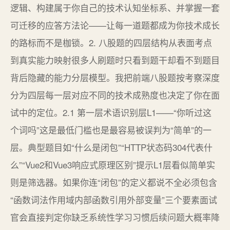
逻辑、构建属于你自己的技术认知坐标系、并掌握一套
可迁移的应答方法论——让每一道题都成为你技术成长
的路标而不是枷锁。2. 八股题的四层结构从表面考点
到真实能力映射很多人刷题时只看到题干却看不到题目
背后隐藏的能力分层模型。我把前端八股题按考察深度
分为四层每一层对应不同的技术成熟度也决定了你在面
试中的定位。2.1 第一层术语识别层L1——“你听过这
个词吗”这是最低门槛也是最容易被误判为“简单”的一
层。典型题目如“什么是闭包”“HTTP状态码304代表什
么”“Vue2和Vue3响应式原理区别”提示L1层看似简单实
则是筛选器。如果你连“闭包”的定义都说不全必须包含
“函数词法作用域内部函数引用外部变量”三个要素面试
官会直接判定你缺乏系统性学习习惯后续问题大概率降