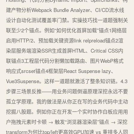
建产物分析Webpack Bundle Analyzer、CI/CD流水线
设计自动化测试覆盖率门禁。实操技巧找一道题强制关
联至少2个锚点。例如“如何优化首屏加载”锚点1网络层
启用HTTP/2、预加载关键资源link relpreload锚点2渲
染层服务端渲染SSR生成首屏HTML、Critical CSS内
联锚点3工程层代码分割懒加载路由、图片WebP格式
响应式srcset锚点4框架层React Suspense lazy、
Vue3Suspense。这样一道题就激活了整条知识链。4.3
步骤三场景反推——用业务问题倒逼原理深挖永远不要
孤立学原理。我的做法是从你正在写的业务代码中主动
挖掘八股题。例如你正在开发一个实时协作白板应用用
户拖拽元素时卡顿 → 触发“浏览器渲染层”锚点 → 深挖
transform为何比top/left更高效GPU加速 vs 重排多人同