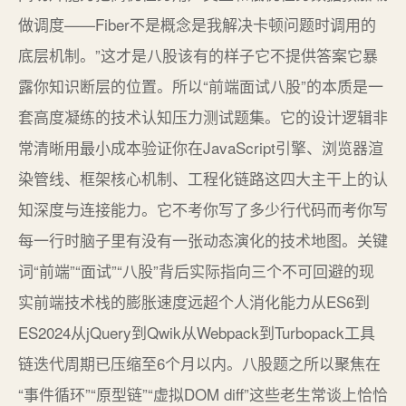
做调度——Fiber不是概念是我解决卡顿问题时调用的
底层机制。”这才是八股该有的样子它不提供答案它暴
露你知识断层的位置。所以“前端面试八股”的本质是一
套高度凝练的技术认知压力测试题集。它的设计逻辑非
常清晰用最小成本验证你在JavaScript引擎、浏览器渲
染管线、框架核心机制、工程化链路这四大主干上的认
知深度与连接能力。它不考你写了多少行代码而考你写
每一行时脑子里有没有一张动态演化的技术地图。关键
词“前端”“面试”“八股”背后实际指向三个不可回避的现
实前端技术栈的膨胀速度远超个人消化能力从ES6到
ES2024从jQuery到Qwik从Webpack到Turbopack工具
链迭代周期已压缩至6个月以内。八股题之所以聚焦在
“事件循环”“原型链”“虚拟DOM diff”这些老生常谈上恰恰