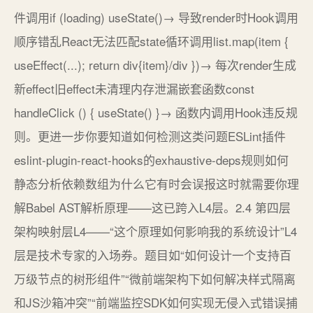
件调用if (loading) useState()→ 导致render时Hook调用
顺序错乱React无法匹配state循环调用list.map(item {
useEffect(...); return div{item}/div })→ 每次render生成
新effect旧effect未清理内存泄漏嵌套函数const
handleClick () { useState() }→ 函数内调用Hook违反规
则。更进一步你要知道如何检测这类问题ESLint插件
eslint-plugin-react-hooks的exhaustive-deps规则如何
静态分析依赖数组为什么它有时会误报这时就需要你理
解Babel AST解析原理——这已跨入L4层。2.4 第四层
架构映射层L4——“这个原理如何影响我的系统设计”L4
层是技术专家的入场券。题目如“如何设计一个支持百
万级节点的树形组件”“微前端架构下如何解决样式隔离
和JS沙箱冲突”“前端监控SDK如何实现无侵入式错误捕