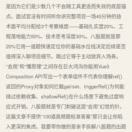
是因为它们是少数几个不会随工具更迭而失效的底层锚
点。面试官没有时间听你讲完整项目一场45分钟的技
术面平均分配给3个考察维度——基础扎实度20%、工
程落地能力50%、技术思考深度30%。八股题就是那
20%它用一道题快速定位你的基础水位线决定后续是否
值得深入聊项目细节。跳过它等于主动放弃入场券。
“会用”和“懂原理”之间存在巨大鸿沟你能用Vue3
Composition API写出一个表单组件不代表你理解ref()
返回的Proxy对象如何拦截get/set、triggerRef()为何能
绕过依赖收集、shallowRef()在什么场景下避免过度响
应式开销。八股题就是专门刺破这层“会用”幻觉的针。
这篇文章不提供“100道高频题标准答案”那只会让你陷
入更深的焦虑。我要带你做的是亲手拆解八股题的出题