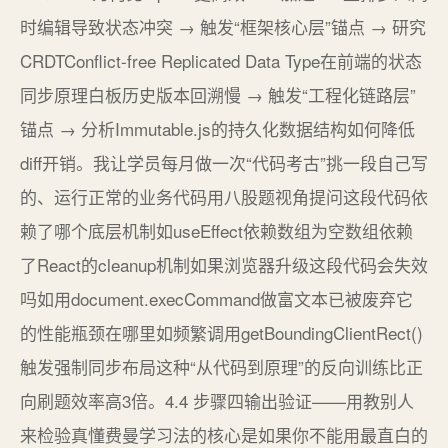
时编辑导致状态冲突 → 触发“框架核心层”锚点 → 研究
CRDTConflict-free Replicated Data Type在前端的状态
同步原理白板历史版本回溯慢 → 触发“工程化链路层”
锚点 → 分析Immutable.js的持久化数据结构如何降低
diff开销。我让学员每月做一次“代码考古”挑一段自己写
的、运行正常的业务代码用八股题视角提问这段代码依
赖了哪个底层机制如useEffect依赖数组为空数组依赖
了React的cleanup机制如果浏览器升级这段代码会失效
吗如用document.execCommand做富文本已被废弃它
的性能瓶颈在哪里如频繁调用getBoundingClientRect()
触发强制同步布局这种“从代码到原理”的反向训练比正
向刷题效率高3倍。4.4 步骤四输出验证——用教别人
来检验真懂费曼学习法的核心是如果你不能用最直白的