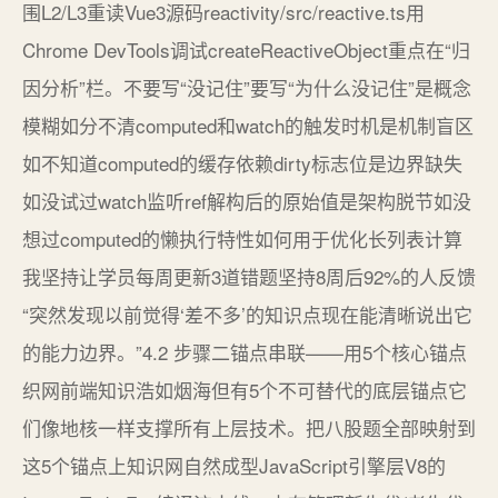
围L2/L3重读Vue3源码reactivity/src/reactive.ts用
Chrome DevTools调试createReactiveObject重点在“归
因分析”栏。不要写“没记住”要写“为什么没记住”是概念
模糊如分不清computed和watch的触发时机是机制盲区
如不知道computed的缓存依赖dirty标志位是边界缺失
如没试过watch监听ref解构后的原始值是架构脱节如没
想过computed的懒执行特性如何用于优化长列表计算
我坚持让学员每周更新3道错题坚持8周后92%的人反馈
“突然发现以前觉得‘差不多’的知识点现在能清晰说出它
的能力边界。”4.2 步骤二锚点串联——用5个核心锚点
织网前端知识浩如烟海但有5个不可替代的底层锚点它
们像地核一样支撑所有上层技术。把八股题全部映射到
这5个锚点上知识网自然成型JavaScript引擎层V8的