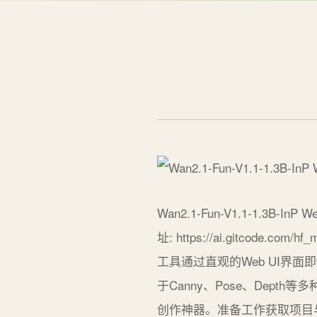
Wan2.1-Fun-V1.1-1.3B
址: https://ai.gitcode.com
工具通过直观的Web UI
于Canny、Pose、Dep
创作神器。准备工作获取项目与模型权