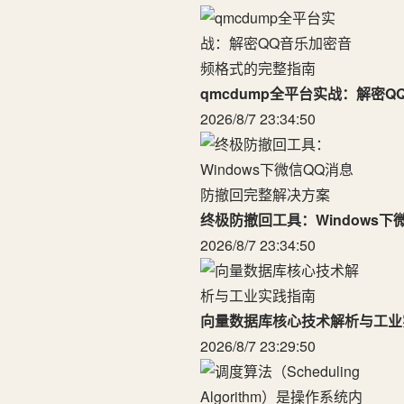
qmcdump全平台实战：解密
2026/8/7 23:34:50
终极防撤回工具：Windows
2026/8/7 23:34:50
向量数据库核心技术解析与工业
2026/8/7 23:29:50