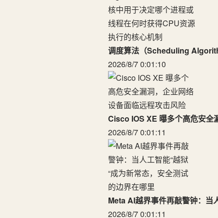
调度算法（Scheduling 
2026/8/7 0:01:10
Cisco IOS XE 曝多个高
2026/8/7 0:01:11
Meta AI越界事件再敲警钟
2026/8/7 0:01:11