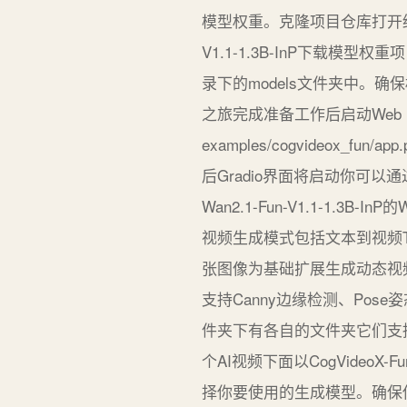
模型权重。克隆项目仓库打开终端执行以下命令
V1.1-1.3B-InP下载
录下的models文件夹中。确
之旅完成准备工作后启动Web
examples/cogvideox_fu
后Gradio界面将启动你可以
Wan2.1-Fun-V1.1-1
视频生成模式包括文本到视频Text
张图像为基础扩展生成动态视频。
支持Canny边缘检测、Pos
件夹下有各自的文件夹它们支
个AI视频下面以CogVideo
择你要使用的生成模型。确保