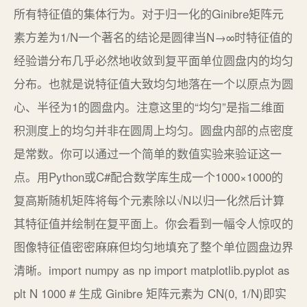
所有特征值的集体行为。对于归一化的Ginibre矩阵元
素方差为1/N一个著名的结论是圆律当N→∞时特征值的
经验谱分布几乎必然地收敛到复平面单位圆盘内的均匀
分布。也就是说特征值大致均匀地落在一个以原点为圆
心、半径为1的圆盘内。注意这里的“均匀”是指二维面
积测度上的均匀并非在圆周上均匀。圆盘内部的点密度
是常数。你可以通过一个简单的数值实验来验证这一
点。用Python或C#配合数学库生成一个1000×1000的
复高斯随机矩阵将每个元素除以√N以归一化然后计算
其特征值并绘制在复平面上。你会看到一幅令人惊叹的
图像特征值密密麻麻但均匀地填充了整个单位圆盘边界
清晰。import numpy as np import matplotlib.pyplot as
plt N 1000 # 生成 Ginibre 矩阵元素为 CN(0, 1/N)即实