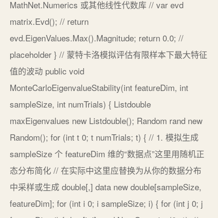
MathNet.Numerics 或其他线性代数库 // var evd
matrix.Evd(); // return
evd.EigenValues.Max().Magnitude; return 0.0; //
placeholder } // 蒙特卡洛模拟评估有限样本下最大特征
值的波动 public void
MonteCarloEigenvalueStability(int featureDim, int
sampleSize, int numTrials) { Listdouble
maxEigenvalues new Listdouble(); Random rand new
Random(); for (int t 0; t numTrials; t) { // 1. 模拟生成
sampleSize 个 featureDim 维的“数据点”这里用随机正
态分布简化 // 在实际中这里应替换为从你的数据分布
中采样或生成 double[,] data new double[sampleSize,
featureDim]; for (int i 0; i sampleSize; i) { for (int j 0; j