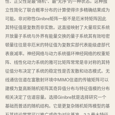
性、正交性是最“随机”、最“无序”的一种状态。这种独
立性简化了联合概率分布的计算使得许多精确结果成为
可能。非对称性Ginibre矩阵一般不是厄米特矩阵因此
其特征值是复数而非实数。这直接映射了大量现实系统
开放量子系统与外界有能量交换的量子系统其有效哈密
顿量往往是非厄米的特征值为复数实部代表能级虚部代
表衰减率。神经网络与动力系统循环神经网络的权重矩
阵、线性化动力系统的雅可比矩阵常常是非对称的其特
征值分布决定了系统的稳定性是否发散和动态模式。无
线通信信道在富散射环境中MIMO信道的传输矩阵可以
建模为复高斯随机矩阵其奇异值分布与特征值模的分布
相关决定了信道容量。选择Ginibre就是选择研究一个
基础而普适的随机结构。它是更复杂随机矩阵模型的基
石其结论常常可以推广或作为对比基准。2.2 最大特征