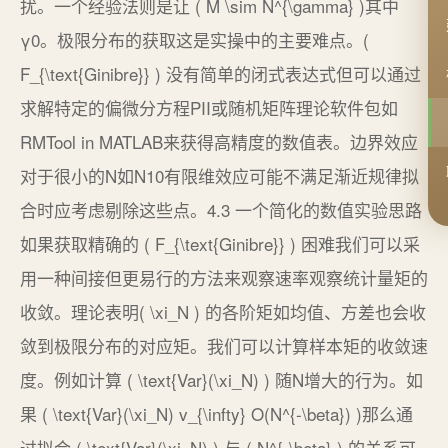
扰。一个经验法则是让 ( M \sim N^{\gamma} )其中
γ0。极限分布的获取这是实操中的主要难点。(
F_{\text{Ginibre}} ) 没有简单的闭式表达式但可以通过
求解特定的偏微分方程PII或随机矩阵理论软件包如
RMTool in MATLAB来获得高精度的数值表。边界效应
对于很小的N如N10有限维效应可能不满足渐近规律拟
合时应考虑剔除这些点。4.3 一个简化的数值实验思路
如果获取精确的 ( F_{\text{Ginibre}} ) 困难我们可以采
用一种间接但更易行的方法来观察速率观察统计量矩的
收敛。理论表明( \xi_N ) 的各阶矩如均值、方差也会收
敛到极限分布的对应矩。我们可以计算样本矩的收敛速
度。例如计算 ( \text{Var}(\xi_N) ) 随N增大的行为。如
果 ( \text{Var}(\xi_N) v_{\infty} O(N^{-\beta}) )那么通
过拟合 ( \text{Var}(\xi_N) ) 与 ( N^{-\beta} ) 的关系可