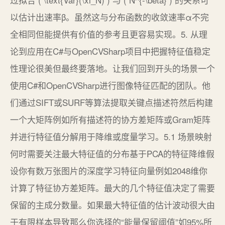
以估计出速率β。虽然这与分布函数的收敛速率α不完
全相同但能提供有价值的参考且更容易实现。5. 从理
论到应用在C#与OpenCVSharp项目中把握特征值稳定
性理论很美但最终要落地。让我们回到开头的场景一个
使用C#和OpenCVSharp进行图像特征匹配的团队。他
们通过SIFT或SURF等算法提取关键点描述符然后构建
一个大矩阵例如所有描述符的协方差矩阵或Gram矩阵
并进行特征值分解用于降维或度量学习。5.1 场景映射
何时需要关注最大特征值的分布基于PCA的特征降维假
设你有数万张图片的深度学习特征向量例如2048维你
计算了特征协方差矩阵。最大的几个特征值决定了需要
保留的主成分数量。如果最大特征值的估计波动很大由
于有限样本导致那么你选择的“能量保留阈值”如95%所