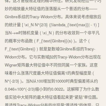
律。这才是极限定理的精华所在。研究发现经过一个巧
妙的缩放最大特征值的涨落服从一个普适的分布——
Ginibre系综的Tracy-Widom分布。具体来说考虑缩放后
的统计量 [ \xi_N N^{2/3} (|\lambda_{\text{max}}| - 1) ]
当N→∞时随机变量 ( \xi_N ) 的分布收敛到一个非平凡
的概率分布函数 ( F_{\text{Ginibre}}(s) )。这个 (
F_{\text{Ginibre}} ) 就是复数域Ginibre系综的Tracy-
Widom分布。它与实数域β2的Tracy-Widom分布出现在
Wigner矩阵最大特征值中不同但同属一个家族。这意
味着什么涨落尺度最大特征值偏离1的典型幅度是 (
N^{-2/3} )。当N从100增加到10000时典型偏差将从约
0.046≈100^(-2/3)缩小到约0.0022。这解释了为什么数
值实验中大矩阵的最大特征值看起来更“紧贴”单位圆。
普适性Tracy-Widom分布的出现是“普适性”的体现。只