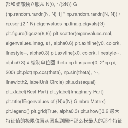
部和虚部独立服从 N(0, 1/(2N)) G
(np.random.randn(N, N) 1j * np.random.randn(N, N)) /
np.sqrt(2 * N) eigenvalues np.linalg.eigvals(G)
plt.figure(figsize(6,6)) plt.scatter(eigenvalues.real,
eigenvalues.imag, s1, alpha0.6) plt.axhline(y0, colork,
linestyle--, alpha0.3) plt.axvline(x0, colork, linestyle--,
alpha0.3) # 绘制单位圆 theta np.linspace(0, 2*np.pi,
200) plt.plot(np.cos(theta), np.sin(theta), r--,
linewidth2, labelUnit Circle) plt.axis(equal)
plt.xlabel(Real Part) plt.ylabel(Imaginary Part)
plt.title(fEigenvalues of {N}x{N} Ginibre Matrix)
plt.legend() plt.grid(True, alpha0.3) plt.show()3.2 最大
特征值的极限位置从圆盘到圆环那么模最大的那个特征