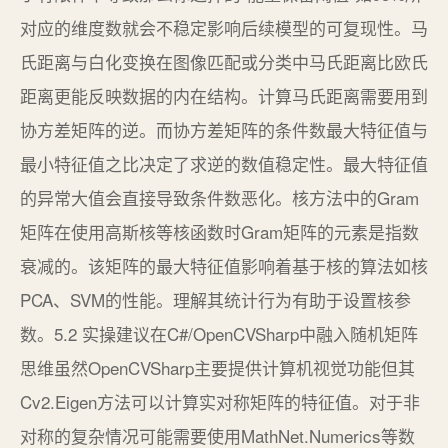
对应的维度数就会不稳定影响后续模型的可复现性。马
氏距离与白化变换在图像匹配或分类中马氏距离比欧氏
距离更能反映数据的内在结构。计算马氏距离需要用到
协方差矩阵的逆。而协方差矩阵的条件数最大特征值与
最小特征值之比决定了求逆的数值稳定性。最大特征值
的异常大值会直接导致条件数恶化。核方法中的Gram
矩阵在使用高斯核等核函数时Gram矩阵的元素是指数
衰减的。该矩阵的最大特征值影响着基于核的算法如核
PCA、SVM的性能。理解其统计行为有助于设置核参
数。5.2 实操建议在C#/OpenCVSharp中融入随机矩阵
思维虽然OpenCVSharp主要提供计算机视觉功能但其
Cv2.Eigen方法可以计算实对称矩阵的特征值。对于非
对称的复杂情况可能需要使用MathNet.Numerics等数