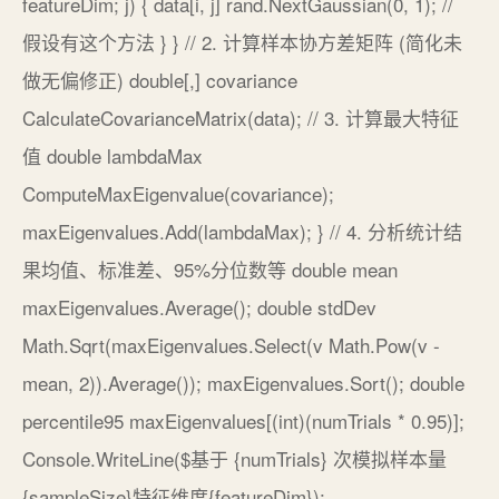
featureDim; j) { data[i, j] rand.NextGaussian(0, 1); //
假设有这个方法 } } // 2. 计算样本协方差矩阵 (简化未
做无偏修正) double[,] covariance
CalculateCovarianceMatrix(data); // 3. 计算最大特征
值 double lambdaMax
ComputeMaxEigenvalue(covariance);
maxEigenvalues.Add(lambdaMax); } // 4. 分析统计结
果均值、标准差、95%分位数等 double mean
maxEigenvalues.Average(); double stdDev
Math.Sqrt(maxEigenvalues.Select(v Math.Pow(v -
mean, 2)).Average()); maxEigenvalues.Sort(); double
percentile95 maxEigenvalues[(int)(numTrials * 0.95)];
Console.WriteLine($基于 {numTrials} 次模拟样本量
{sampleSize}特征维度{featureDim});