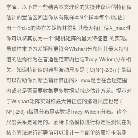
学库。以下是一些结合本文理论的实操建议评估特征值
估计的置信区间当你从有限样本N个样本每个d维估计
出一个d×d的协方差矩阵并得到其最大特征值λ_max时
你可以将其视为一个“随机矩阵的最大特征值”的实现。
虽然样本协方差矩阵更符合Wishart分布但其最大特征
值的边缘行为在普适性范畴内也与Tracy-Widom分布相
关。知道特征值的典型波动尺度是 ( O(N^{-2/3}) ) 量级
可以帮助你判断当前计算出的λ_max是否在合理范围
内或者是否需要收集更多数据以减少估计方差。提示对
于Wishart矩阵实对称最大特征值的涨落尺度也是 (
N^{-2/3} )极限分布是实数域Tracy-Widom分布。这个
尺度关系是通用的。蒙特卡洛模拟进行稳定性测试在对
核心算法进行部署前可以设计一个简单的蒙特卡洛测