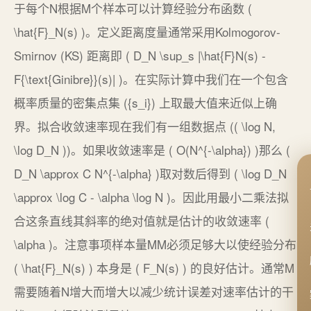
于每个N根据M个样本可以计算经验分布函数 (
\hat{F}_N(s) )。定义距离度量通常采用Kolmogorov-
Smirnov (KS) 距离即 ( D_N \sup_s |\hat{F}N(s) -
F{\text{Ginibre}}(s)| )。在实际计算中我们在一个包含
概率质量的密集点集 ({s_i}) 上取最大值来近似上确
界。拟合收敛速率现在我们有一组数据点 (( \log N,
\log D_N ))。如果收敛速率是 ( O(N^{-\alpha}) )那么 (
D_N \approx C N^{-\alpha} )取对数后得到 ( \log D_N
\approx \log C - \alpha \log N )。因此用最小二乘法拟
合这条直线其斜率的绝对值就是估计的收敛速率 (
\alpha )。注意事项样本量MM必须足够大以使经验分布
( \hat{F}_N(s) ) 本身是 ( F_N(s) ) 的良好估计。通常M
需要随着N增大而增大以减少统计误差对速率估计的干