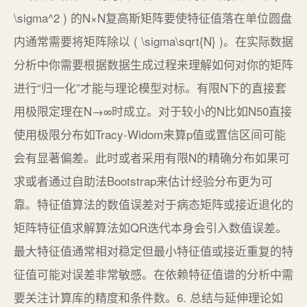
\sigma^2 ) 的N×N复高斯矩阵要使特征值落在单位圆盘
内通常需要将矩阵除以 ( \sigma\sqrt{N} )。在实际数据
分析中你需要根据数据生成过程来理解如何对你的矩阵
进行“归一化”才能与理论模型对标。有限N下的直接套
用极限定理在N→∞时成立。对于较小的N比如N50直接
使用极限分布如Tracy-Widom来算p值或置信区间可能
会有显著偏差。此时或者采用有限N的精确分布如果可
求或者通过自助法Bootstrap来估计经验分布更为可
靠。特征值算法的数值误差对于病态矩阵或接近退化的
矩阵特征值求解算法如QR迭代本身会引入数值误差。
最大特征值通常相对稳定但最小特征值或接近重复的特
征值可能对误差非常敏感。在依赖特征值谱的分析中需
要关注计算库的精度和条件数。6. 总结与延伸理论如