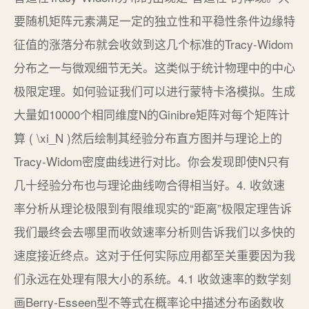
要随机矩阵元素满足一定的独立性和平稳性条件边缘特
征值的涨落分布就会收敛到这几个标准的Tracy-Widom
分布之一与微观细节无关。这类似于统计物理中的中心
极限定理。如何验证我们可以进行蒙特卡洛模拟。生成
大量如10000个相同维度N的Ginibre矩阵对每个矩阵计
算 ( \xi_N )然后绘制其经验分布直方图并与理论上的
Tracy-Widom密度曲线进行对比。你会发现即使N只有
几十经验分布也与理论曲线吻合得相当好。4. 收敛速
率分析从理论极限到有限维现实的“距离”极限定理告诉
我们最终会去哪里而收敛速率分析则告诉我们以多快的
速度接近终点。这对于任何实际应用都至关重要因为我
们永远在处理有限大小的系统。4.1 收敛速率的数学刻
画Berry-Esseen型不等式在概率论中描述分布函数收