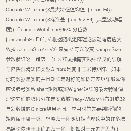
Console.WriteLine($最大特征值均值: {mean:F4});
Console.WriteLine($标准差: {stdDev:F4} (典型波动幅
度)); Console.WriteLine($95% 分位数:
{percentile95:F4}); // 根据随机矩阵理论波动幅度应大
致按 sampleSize^{-2/3} 衰减 // 可以改变 sampleSize
参数验证这一趋势。 }5.3 避坑指南实践中常见的误解
与陷阱混淆矩阵类型Ginibre是复非厄米特矩阵。如果
你的数据是实的并且矩阵是对称的如协方差矩阵那么你
应该参考实Wishart矩阵或实Wigner矩阵的最大特征值
理论它们的极限分布是实数域Tracy-Widom分布β1或β2
与复数域的Ginibre结果不同。应用时首先要判断你的
矩阵属于哪一类。忽略归一化随机矩阵理论中的许多漂
亮结论依赖于正确的归一化。例如对于元素方差为 (