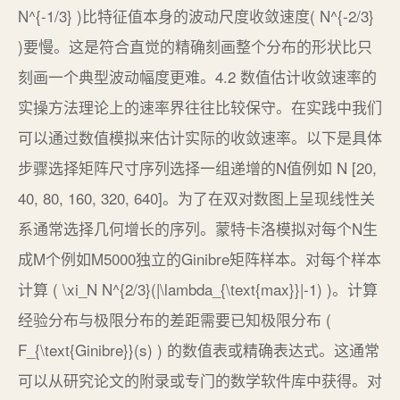
N^{-1/3} )比特征值本身的波动尺度收敛速度( N^{-2/3}
)要慢。这是符合直觉的精确刻画整个分布的形状比只
刻画一个典型波动幅度更难。4.2 数值估计收敛速率的
实操方法理论上的速率界往往比较保守。在实践中我们
可以通过数值模拟来估计实际的收敛速率。以下是具体
步骤选择矩阵尺寸序列选择一组递增的N值例如 N [20,
40, 80, 160, 320, 640]。为了在双对数图上呈现线性关
系通常选择几何增长的序列。蒙特卡洛模拟对每个N生
成M个例如M5000独立的Ginibre矩阵样本。对每个样本
计算 ( \xi_N N^{2/3}(|\lambda_{\text{max}}|-1) )。计算
经验分布与极限分布的差距需要已知极限分布 (
F_{\text{Ginibre}}(s) ) 的数值表或精确表达式。这通常
可以从研究论文的附录或专门的数学软件库中获得。对