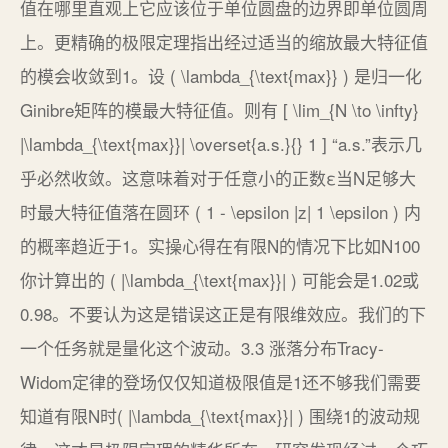
值在哪里直观上它应该位于单位圆盘的边界即单位圆周
上。更精确的极限定理指出经过适当的缩放最大特征值
的模会收敛到1。设 ( \lambda_{\text{max}} ) 是归一化
Ginibre矩阵的模最大特征值。则有 [ \lim_{N \to \infty}
|\lambda_{\text{max}}| \overset{a.s.}{} 1 ] “a.s.”表示几
乎必然收敛。这意味着对于任意小的正数ε当N足够大
时最大特征值落在圆环 ( 1 - \epsilon |z| 1 \epsilon ) 内
的概率趋近于1。实操心得在有限N的情况下比如N100
你计算出的 ( |\lambda_{\text{max}}| ) 可能会是1.02或
0.98。不要认为这是错误这正是有限维效应。我们的下
一个任务就是量化这个波动。3.3 涨落分布Tracy-
Widom定律的登场仅仅知道极限值是1还不够我们需要
知道有限N时( |\lambda_{\text{max}}| ) 围绕1的波动规