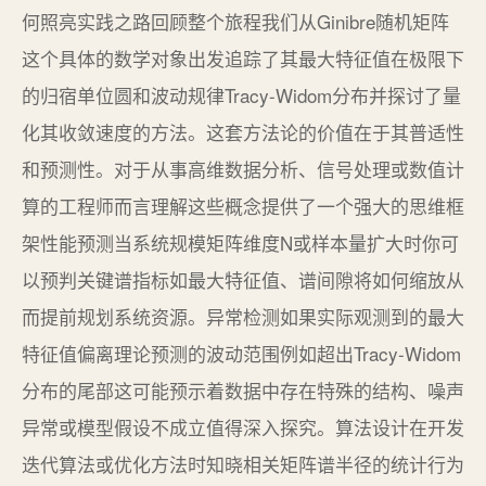
何照亮实践之路回顾整个旅程我们从Ginibre随机矩阵
这个具体的数学对象出发追踪了其最大特征值在极限下
的归宿单位圆和波动规律Tracy-Widom分布并探讨了量
化其收敛速度的方法。这套方法论的价值在于其普适性
和预测性。对于从事高维数据分析、信号处理或数值计
算的工程师而言理解这些概念提供了一个强大的思维框
架性能预测当系统规模矩阵维度N或样本量扩大时你可
以预判关键谱指标如最大特征值、谱间隙将如何缩放从
而提前规划系统资源。异常检测如果实际观测到的最大
特征值偏离理论预测的波动范围例如超出Tracy-Widom
分布的尾部这可能预示着数据中存在特殊的结构、噪声
异常或模型假设不成立值得深入探究。算法设计在开发
迭代算法或优化方法时知晓相关矩阵谱半径的统计行为