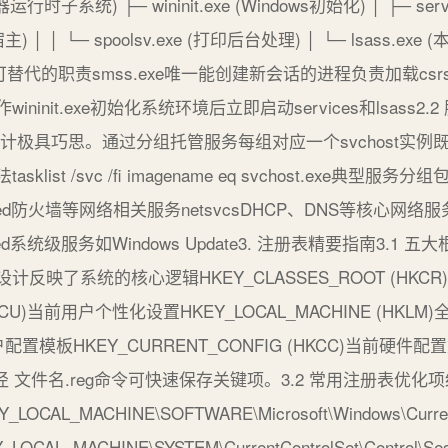
器运行时子系统) ├─ wininit.exe (Windows初始化) │ ├─ se
主) │ │ └─ spoolsv.exe (打印后台处理) │ └─ lsass.exe (
的职责smss.exe唯一能创建新会话的进程负责加载csrss和win
init.exe初始化系统环境后立即启动services和lsass
宿主的设计极具巧思。通过分组托管服务每组对应一个svchost
st /svc /fi imagename eq svchost.exe典型服务分组
estricted防火墙等网络相关服务netsvcsDHCP、DNS等核心网络服
estricted系统级服务如Windows Update3. 注册表精要指南3
设计反映了系统的核心逻辑HKEY_CLASSES_ROOT (HKC
(HKCU)当前用户个性化设置HKEY_LOCAL_MACHINE (HK
有用户配置模板HKEY_CURRENT_CONFIG (HKCC)当前
t 路径 文件名.reg命令可快速保存关键项。3.2 常用注册表
CAL_MACHINE\SOFTWARE\Microsoft\Windows\Curre
AL_MACHINE\SYSTEM\CurrentControlSet\Control\Ses