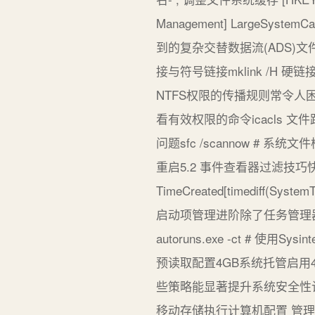
Management] LargeSys
到的复杂交替数据流(ADS)文件隐藏
接与符号链接mklink /H 硬链接.
NTFS权限的传播规则常令
看有效权限的命令icacls 文件
问题sfc /scannow # 系统文件检查 
重启5.2 事件查看器过滤技巧快速定位关
TimeCreated[timediff
启动项管理进阶除了任务管理器更专业的
autoruns.exe -ct #
预读取配置4GB系统托管启用4-
些策略能显著提升系统安全性计
移动存储执行计算机配置 管理