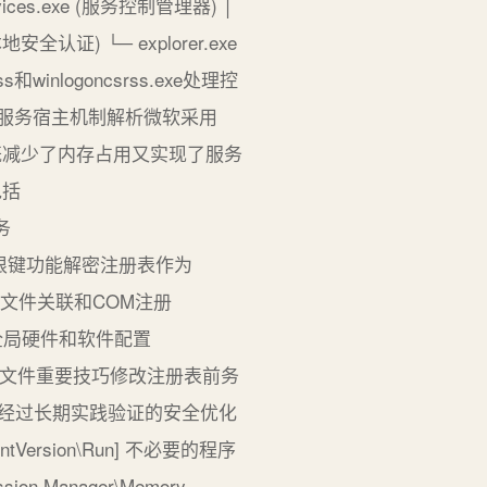
rvices.exe (服务控制管理器) │
本地安全认证) └─ explorer.exe
logoncsrss.exe处理控
2.2 服务宿主机制解析微软采用
实例既减少了内存占用又实现了服务
包括
务
.1 五大根键功能解密注册表作为
R)文件关联和COM注册
LM)全局硬件和软件配置
硬件配置文件重要技巧修改注册表前务
优化项经过长期实践验证的安全优化
ntVersion\Run] 不必要的程序
sion Manager\Memory