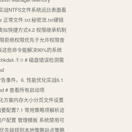
FS高级功能实战NTFS文件系统远比表面看
正常文件.txt:秘密流.txt硬链
件夹 # 类似快捷方式4.2 权限继承机制
权限拒绝权限优先于允许权限查
断命令集这些命令能解决90%的系统
复 chkdsk /f /r # 磁盘错误检测需
nd
错误和警告事件。6. 性能优化实战6.1
and # 查看所有启动项
存容量的优化方案内存大小分页文件设置
精要配置7.1 常用策略项解析这
户配置 管理模板 系统禁用可
的优先级规则本地策略站点策略