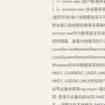
│ └─ csrss.exe (客户端/服务
│ ├─ svchost.exe (多组服务宿
(图形外壳)每个进程都有其不可替代
制台窗口和线程创建等关键操作win
svchost.exe作为服务
间的隔离。查看分组情况的方法taskli
LocalServiceNetworkR
LocalSystemNetworkR
Windows的中央数据库其结构
HKEY_CURRENT_USER 
HKEY_USERS (HKU)所
必导出备份使用reg expor
项; 禁用不必要的启动项 [HKEY_LO
名- ; 调整文件系统缓存 [HKEY_LOC