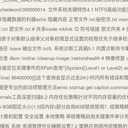
temCachedword:000000014. 文件系统关键特性4.1 NT
数据的利器echo 隐藏内容 正常文件.txt:秘密流.txt more 
txt 原文件.txt # 共享inode mklink /D 符号链接 原文
人困惑子对象默认继承父对象权限显式设置的权限优先于继承
路径 /save 输出文件.txt5. 系统诊断工具箱5.1 内置诊
dism /online /cleanup-image /restorehealth # 映像修
键事件的XPath查询*[System[(Level1 or Level2) a
(SystemTime) 86400000]]]这个查询会显示过去24小时内所有
启动项管理方法wmic startup get caption,comm
 使用Sysinternals工具深度扫描6.2 内存优化策略针对不同内
8GB固定大小(1.5倍内存)部分启用8GB禁用禁用7. 组策略
算机配置 安全设置 本地策略 审核策略启用关键事件审计用
模板 系统 电源管理优化睡眠设置7.2 策略应用顺序组策略