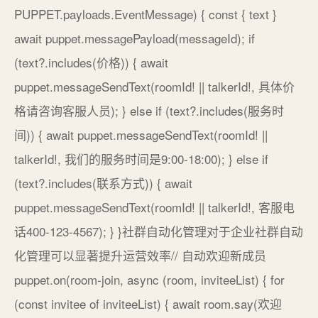
PUPPET.payloads.EventMessage) { const { text }
await puppet.messagePayload(messageId); if
(text?.includes(价格)) { await
puppet.messageSendText(roomId! || talkerId!, 具体价
格请咨询客服人员); } else if (text?.includes(服务时
间)) { await puppet.messageSendText(roomId! ||
talkerId!, 我们的服务时间是9:00-18:00); } else if
(text?.includes(联系方式)) { await
puppet.messageSendText(roomId! || talkerId!, 客服电
话400-123-4567); } }社群自动化管理对于企业社群自动
化管理可以显著提升运营效率// 自动欢迎新成员
puppet.on(room-join, async (room, inviteeList) { for
(const invitee of inviteeList) { await room.say(欢迎