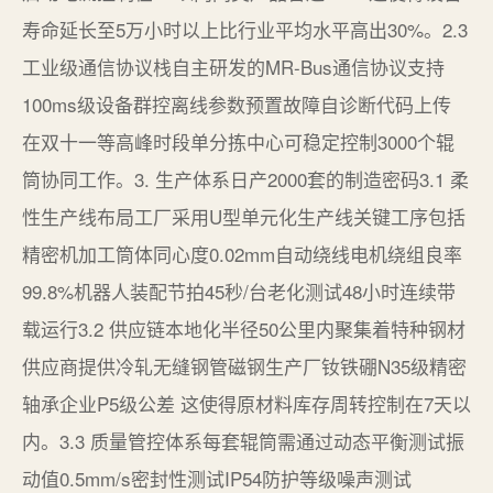
寿命延长至5万小时以上比行业平均水平高出30%。2.3
工业级通信协议栈自主研发的MR-Bus通信协议支持
100ms级设备群控离线参数预置故障自诊断代码上传
在双十一等高峰时段单分拣中心可稳定控制3000个辊
筒协同工作。3. 生产体系日产2000套的制造密码3.1 柔
性生产线布局工厂采用U型单元化生产线关键工序包括
精密机加工筒体同心度0.02mm自动绕线电机绕组良率
99.8%机器人装配节拍45秒/台老化测试48小时连续带
载运行3.2 供应链本地化半径50公里内聚集着特种钢材
供应商提供冷轧无缝钢管磁钢生产厂钕铁硼N35级精密
轴承企业P5级公差 这使得原材料库存周转控制在7天以
内。3.3 质量管控体系每套辊筒需通过动态平衡测试振
动值0.5mm/s密封性测试IP54防护等级噪声测试