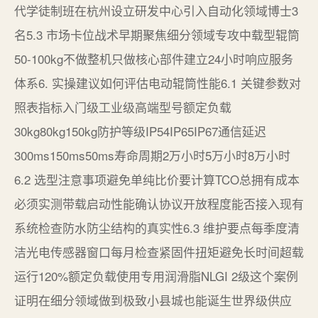
代学徒制班在杭州设立研发中心引入自动化领域博士3
名5.3 市场卡位战术早期聚焦细分领域专攻中载型辊筒
50-100kg不做整机只做核心部件建立24小时响应服务
体系6. 实操建议如何评估电动辊筒性能6.1 关键参数对
照表指标入门级工业级高端型号额定负载
30kg80kg150kg防护等级IP54IP65IP67通信延迟
300ms150ms50ms寿命周期2万小时5万小时8万小时
6.2 选型注意事项避免单纯比价要计算TCO总拥有成本
必须实测带载启动性能确认协议开放程度能否接入现有
系统检查防水防尘结构的真实性6.3 维护要点每季度清
洁光电传感器窗口每月检查紧固件扭矩避免长时间超载
运行120%额定负载使用专用润滑脂NLGI 2级这个案例
证明在细分领域做到极致小县城也能诞生世界级供应