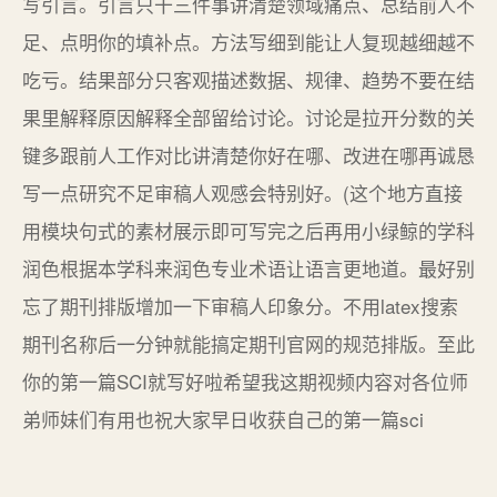
写引言。引言只干三件事讲清楚领域痛点、总结前人不
足、点明你的填补点。方法写细到能让人复现越细越不
吃亏。结果部分只客观描述数据、规律、趋势不要在结
果里解释原因解释全部留给讨论。讨论是拉开分数的关
键多跟前人工作对比讲清楚你好在哪、改进在哪再诚恳
写一点研究不足审稿人观感会特别好。(这个地方直接
用模块句式的素材展示即可写完之后再用小绿鲸的学科
润色根据本学科来润色专业术语让语言更地道。最好别
忘了期刊排版增加一下审稿人印象分。不用latex搜索
期刊名称后一分钟就能搞定期刊官网的规范排版。至此
你的第一篇SCI就写好啦希望我这期视频内容对各位师
弟师妹们有用也祝大家早日收获自己的第一篇sci