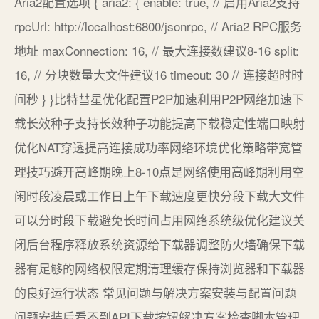
Aria2配置选项 { aria2: { enable: true, // 启用Aria2支持
rpcUrl: http://localhost:6800/jsonrpc, // Aria2 RPC服务
地址 maxConnection: 16, // 最大连接数建议8-16 split:
16, // 分块数量大文件建议16 timeout: 30 // 连接超时时
间秒 } }比特彗星优化配置P2P加速利用P2P网络加速下
载长效种子支持长效种子功能提高下载稳定性端口映射
优化NAT穿透提高连接成功率网络环境优化策略带宽管
理技巧避开高峰期晚上8-10点是网络使用高峰期利用空
闲时段凌晨或工作日上午下载速度更快分段下载大文件
可以分时段下载避免长时间占用网络系统级优化建议关
闭后台程序释放系统资源给下载器调整防火墙确保下载
器有足够的网络权限定期清理缓存保持浏览器和下载器
的良好运行状态 常见问题与解决方案安装与配置问题
问题安装后看不到API下载按钮解决方案检查脚本管理