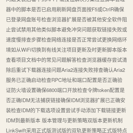
器中的脚本是否已启用刷新网盘页面按F5或CtrlR确保
已登录网盘账号检查浏览器扩展是否被其他安全软件阻
止尝试禁用其他类似脚本避免冲突问题获取链接失败或
速度慢排查步骤检查网络连接是否正常尝试更换网络环
境如从WiFi切换到有线关注项目更新及时更新脚本版本
查看项目文档中的常见问题解答检查浏览器缓存尝试清
除后重试下载器连接问题Aria2连接失败排查确认Aria2
服务已正确启动检查RPC地址和端口配置是否正确验
证防火墙设置确保6800端口开放检查令牌token配置是
否正确IDM无法捕获链接确保IDM浏览器扩展已正确安
装检查IDM的下载选项设置尝试手动添加下载链接更新
IDM到最新版本 版本管理与更新策略双版本更新机制
LinkSwift采用正式版测试版的双轨更新策略正式版特点