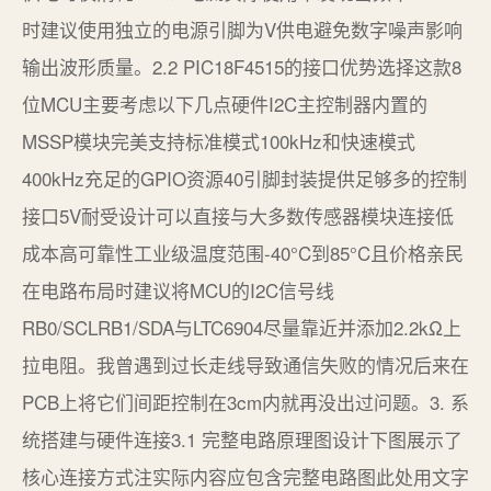
时建议使用独立的电源引脚为V供电避免数字噪声影响
输出波形质量。2.2 PIC18F4515的接口优势选择这款8
位MCU主要考虑以下几点硬件I2C主控制器内置的
MSSP模块完美支持标准模式100kHz和快速模式
400kHz充足的GPIO资源40引脚封装提供足够多的控制
接口5V耐受设计可以直接与大多数传感器模块连接低
成本高可靠性工业级温度范围-40°C到85°C且价格亲民
在电路布局时建议将MCU的I2C信号线
RB0/SCLRB1/SDA与LTC6904尽量靠近并添加2.2kΩ上
拉电阻。我曾遇到过长走线导致通信失败的情况后来在
PCB上将它们间距控制在3cm内就再没出过问题。3. 系
统搭建与硬件连接3.1 完整电路原理图设计下图展示了
核心连接方式注实际内容应包含完整电路图此处用文字