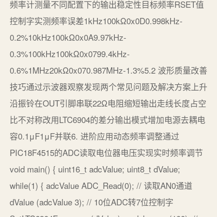
频率计测量不同配置下的输出稳定性目标频率RSET值
控制字实测频率误差1kHz100kΩ0x0D0.998kHz-
0.2%10kHz100kΩ0x0A9.97kHz-
0.3%100kHz100kΩ0x0799.4kHz-
0.6%1MHz20kΩ0x070.987MHz-1.3%5.2 波形质量改善
技巧通过示波器观察发现两个常见问题及解决方案上升
沿振铃在OUT引脚串联22Ω电阻缩短输出走线长度占空
比不对称改用LTC6904的差分输出模式增加电源去耦电
容0.1μF1μF并联6. 进阶应用动态频率调整通过
PIC18F4515的ADC读取电位器电压实现实时频率调节
void main() { uint16_t adcValue; uint8_t dValue;
while(1) { adcValue ADC_Read(0); // 读取AN0通道
dValue (adcValue 3); // 10位ADC转7位控制字