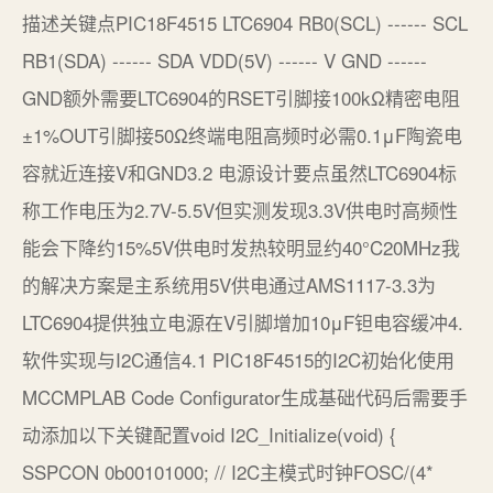
描述关键点PIC18F4515 LTC6904 RB0(SCL) ------ SCL
RB1(SDA) ------ SDA VDD(5V) ------ V GND ------
GND额外需要LTC6904的RSET引脚接100kΩ精密电阻
±1%OUT引脚接50Ω终端电阻高频时必需0.1μF陶瓷电
容就近连接V和GND3.2 电源设计要点虽然LTC6904标
称工作电压为2.7V-5.5V但实测发现3.3V供电时高频性
能会下降约15%5V供电时发热较明显约40°C20MHz我
的解决方案是主系统用5V供电通过AMS1117-3.3为
LTC6904提供独立电源在V引脚增加10μF钽电容缓冲4.
软件实现与I2C通信4.1 PIC18F4515的I2C初始化使用
MCCMPLAB Code Configurator生成基础代码后需要手
动添加以下关键配置void I2C_Initialize(void) {
SSPCON 0b00101000; // I2C主模式时钟FOSC/(4*