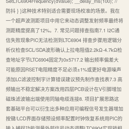
SetLTC6904Frequency(dValue); __delay_ms(100); //
防抖 } }这种技术特别适合需要现场校准的场景。我在
一个超声波测距项目中用它来动态调整发射频率最终将
测距精度提高了12%。7. 常见问题排查指南7.1 I2C通
信失败现象PIC无法检测到LTC6904 排查步骤用逻辑分
析仪检查SCL/SDA波形确认上拉电阻值2.2kΩ-4.7kΩ检
查地址字节LTC6904固定为0x5717.2 输出频率偏差大
可能原因RSET电阻精度不足必须±1%或更好电源噪声
添加LC滤波控制字计算错误建议预先制作查找表7.3 高
频输出不稳定解决方案改用四层PCB设计在V引脚增加
磁珠滤波输出端使用同轴电缆连接8. 项目扩展思路这
套基础平台可以衍生出多种应用可编程信号发生器增加
按键/LCD界面存储预设频率配置时钟恢复系统用PIC的
输入捕捉功能测量外部信号动态调整LTC6904实现锁相