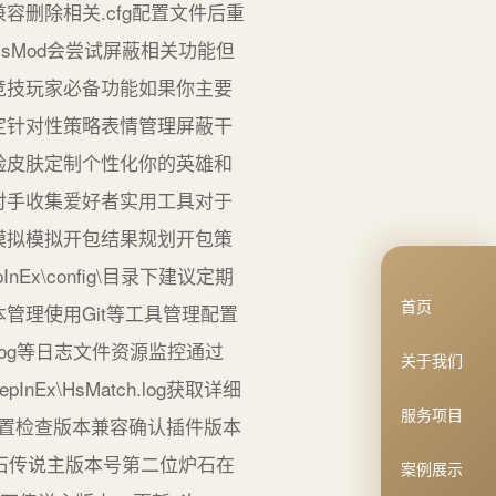
删除相关.cfg配置文件后重
sMod会尝试屏蔽相关功能但
竞技玩家必备功能如果你主要
定针对性策略表情管理屏蔽干
验皮肤定制个性化你的英雄和
对手收集爱好者实用工具对于
包模拟模拟开包结果规划开包策
\config\目录下建议定期
首页
管理使用Git等工具管理配置
.log等日志文件资源监控通过
关于我们
\HsMatch.log获取详细
服务项目
配置检查版本兼容确认插件版本
石传说主版本号第二位炉石在
案例展示