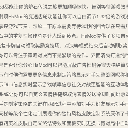
Mod都能让你的炉石传说之旅更加顺畅愉快。告别等待游戏效
烦HsMod的变速齿轮功能让你可以自由调节1-32倍的游
掌控游戏节奏。想象一下原本需要等待30秒的回合现在只需
石中的重复性操作总是让人感到疲惫。HsMod提供了多项自
重复卡牌自动领取奖励竞技场、对决等模式结束后自动领取奖
你可以专注于策略对决而不是繁琐的操作。界面清爽打造纯
息是否让你分心HsMod可以智能屏蔽广告推销弹窗天梯结算
示有时候你需要更多信息来制定策略显示对手完整战网昵称和
示Dbid信息实时显示游戏帧率信息社交对战更智能的互动体
管理系统让你可以自定义表情快捷键取消表情发送冷却时间屏蔽
手是制定策略的关键在匹配过程中添加对手为好友显示对手
天梯等级个性化定制展现你的独特风格皮肤定制系统厌倦了千篇
酒馆英雄皮肤自定义终结特效和面板实时更换卡背对局中自