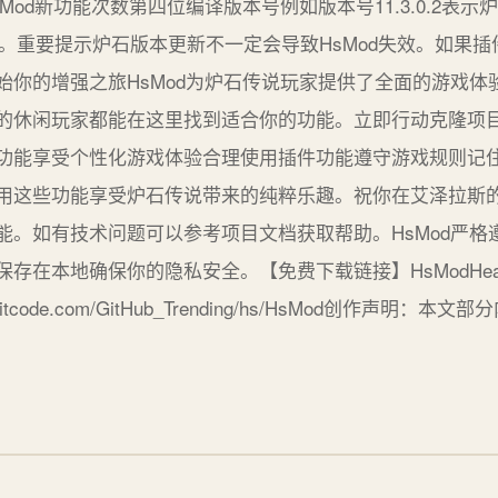
od新功能次数第四位编译版本号例如版本号11.3.0.2表示
2。重要提示炉石版本更新不一定会导致HsMod失效。如果插件
始你的增强之旅HsMod为炉石传说玩家提供了全面的游戏体
的休闲玩家都能在这里找到适合你的功能。立即行动克隆项
功能享受个性化游戏体验合理使用插件功能遵守游戏规则记住H
用这些功能享受炉石传说带来的纯粹乐趣。祝你在艾泽拉斯
能。如有技术问题可以参考项目文档获取帮助。HsMod严格
地确保你的隐私安全。【免费下载链接】HsModHearthstone M
://gitcode.com/GitHub_Trending/hs/HsMod创作声