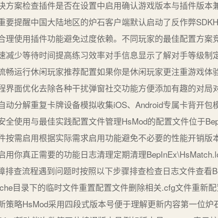
决方案检查插件是否在设置中启用确认游戏版本与插件版本兼容
要提醒中国大陆地区的炉石客户端默认启动了反作弊SDKH
合理使用插件功能避免过度依赖。不同玩家的最佳配置方案
速减少等待时间提高练习效率对手信息显示了解对手等级制
流畅运行休闲玩家推荐配置如果你是休闲玩家更注重游戏体
程界面优化去除各种干扰弹窗社交功能方便添加有趣的对局
动分解重复卡牌设备模拟收集iOS、Android专属卡背开
使用与最佳实践配置文件管理HsMod的配置文件位于BepInEx
件按需启用根据实际需求启用功能避免不必要的性能开销版本
你真正需要的功能日志清理定期清理BepInEx\HsMatch
排查流程遇到问题时按照以下步骤排查检查日志文件查看BepInEx
che目录下的临时文件重置配置文件删除相关.cfg文件重新
新策略HsMod采用四段式版本号便于理解更新内容第一位炉