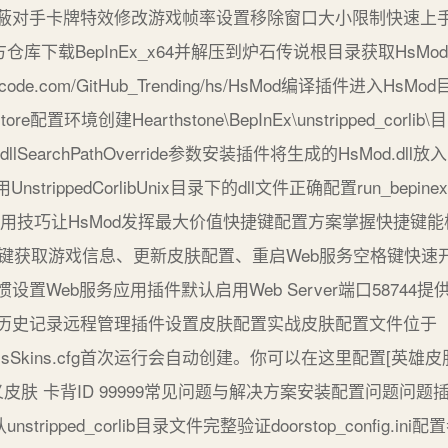
对手卡牌特效修改游戏帧率设置移除窗口大小限制快速上手三
库下载BepInEx_x64并解压到炉石传说根目录获取HsMod插件克隆
://gitcode.com/GitHub_Trending/hs/HsMod编译插件进入HsMod目
-no-restore配置环境创建Hearthstone\BepInEx\unstripped
的dllSearchPathOverride参数安装插件将生成的HsMod.dll放入Hear
strippedCorlibUnix目录下的dll文件正确配置run_bepinex.
nex.sh实用技巧让HsMod发挥最大价值快捷键配置方案掌握快
捷键获取游戏信息、更新皮肤配置、重启Web服务空格键快速
置Web服务应用插件默认启用Web Server端口5874
历史记录远程管理插件设置皮肤配置实战皮肤配置文件位于
config\HsSkins.cfg首次运行会自动创建。你可以在这里配置[英雄皮
 自定义皮肤 卡背ID 99999常见问题与解决方案安装配置问题
stripped_corlib目录文件完整验证doorstop_config