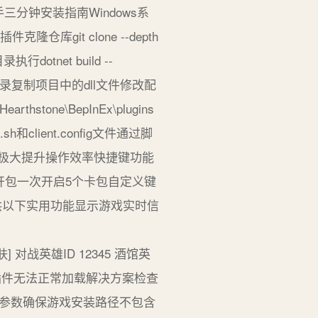
分钟安装指南Windows系
仓库git clone --depth
录执行dotnet build --
_corlib\目录复制项目中的dll文件修改配
thstone\BepInEx\plugins
sh和client.config文件通过脚
捷键能极大提升操作效率快捷键功能
开包一次开启5个卡包自定义键
4提供以下实用功能显示游戏实时信
肤] 对战英雄ID 12345 酒馆英
问题插件无法正常加载解决方案检查
.ini配置参数确保游戏安装路径不包含