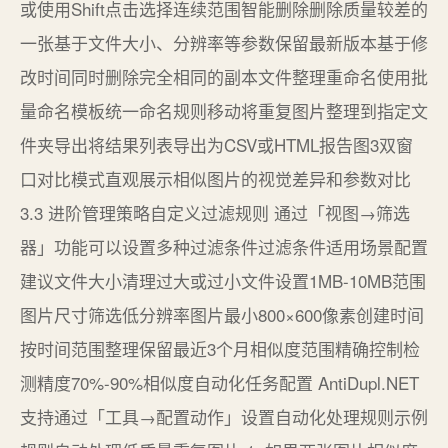
或使用Shift点击选择连续范围智能删除删除质量较差的
一张基于文件大小、分辨率等参数保留最新版本基于修
改时间同时删除完全相同的副本文件整理重命名使用批
量命名模板统一命名规则移动将重复图片整理到指定文
件夹导出将结果列表导出为CSV或HTML报告图3双窗
口对比模式直观展示相似图片的视觉差异和参数对比
3.3 进阶管理策略自定义过滤规则 通过「视图→筛选
器」功能可以设置多种过滤条件过滤条件适用场景配置
建议文件大小清理过大或过小文件设置1MB-10MB范围
图片尺寸筛选低分辨率图片最小800×600像素创建时间
按时间范围整理保留最近3个月相似度范围精确控制检
测精度70%-90%相似度自动化任务配置 AntiDupl.NET
支持通过「工具→配置动作」设置自动化处理规则示例