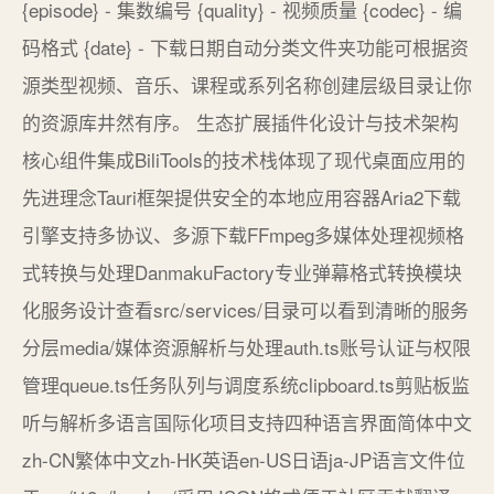
{episode} - 集数编号 {quality} - 视频质量 {codec} - 编
码格式 {date} - 下载日期自动分类文件夹功能可根据资
源类型视频、音乐、课程或系列名称创建层级目录让你
的资源库井然有序。 生态扩展插件化设计与技术架构
核心组件集成BiliTools的技术栈体现了现代桌面应用的
先进理念Tauri框架提供安全的本地应用容器Aria2下载
引擎支持多协议、多源下载FFmpeg多媒体处理视频格
式转换与处理DanmakuFactory专业弹幕格式转换模块
化服务设计查看src/services/目录可以看到清晰的服务
分层media/媒体资源解析与处理auth.ts账号认证与权限
管理queue.ts任务队列与调度系统clipboard.ts剪贴板监
听与解析多语言国际化项目支持四种语言界面简体中文
zh-CN繁体中文zh-HK英语en-US日语ja-JP语言文件位