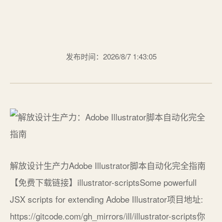
发布时间：2026/8/7 1:43:05
解放设计生产力Adobe Illustrator脚本自动化完全指南
【免费下载链接】illustrator-scriptsSome powerfull
JSX scripts for extending Adobe Illustrator项目地址:
https://gitcode.com/gh_mirrors/ill/illustrator-scripts你