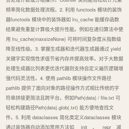
频率简化数据处理流程。2. 利用 functools 模块的装饰
器functools 模块中的装饰器如 lru_cache 能缓存函数
结果避免重复计算极大提升性能。例如在递归算法中使
用 lru_cache(maxsizeNone) 可将时间复杂度从指数级
降至线性级。3. 掌握生成器和迭代器生成器通过 yield
关键字实现惰性求值节省内存并提高效率。对于大数据
处理生成器比列表更优迭代器则支持自定义遍历逻辑增
强代码灵活性。4. 使用 pathlib 模块操作文件路径
pathlib 提供了面向对象的路径操作方式相比传统的字
符串拼接更简洁且跨平台。例如Path(data) / file.txt 可
轻松构建路径Path(data).glob(.txt) 能方便地查找文
件。5. 利用 dataclasses 简化类定义dataclasses 模块
通过装饰器自动添加常用方法如 __init__、__repr__减