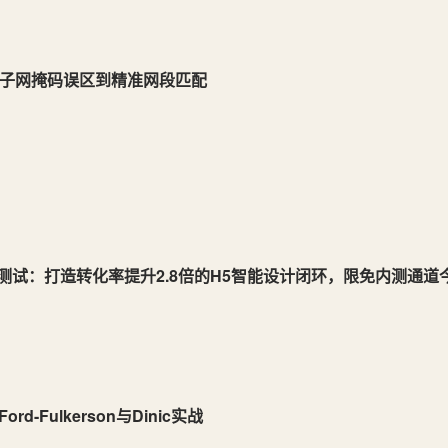
从子网掩码误区到精准网段匹配
/B测试：打造转化率提升2.8倍的H5智能设计闭环，限免内测通道
-Fulkerson与Dinic实战