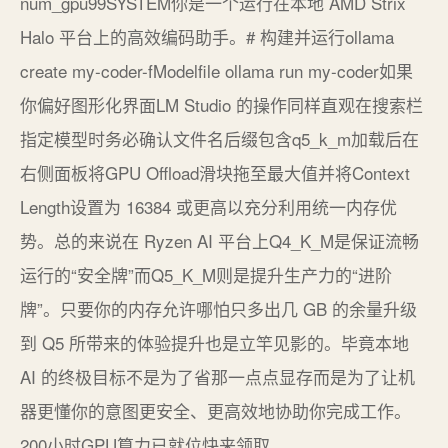
num_gpu99SYSTEM你是一个运行在本地 AMD Strix
Halo 平台上的高效编码助手。# 构建并运行ollama
create my-coder-fModelfile ollama run my-coder如果
你偏好图形化界面LM Studio 的操作同样直观在搜索栏
指定模型时务必确认文件名后缀包含q5_k_m加载后在
右侧面板将GPU Offload滑块拖至最大值并将Context
Length设置为 16384 或更高以充分利用统一内存优
势。总的来说在 Ryzen AI 平台上Q4_K_M是保证流畅
运行的“安全牌”而Q5_K_M则是提升生产力的“进阶
牌”。只要你的内存允许哪怕只多出几 GB 的余量升级
到 Q5 所带来的体验提升也是立竿见影的。毕竟本地
AI 的终极目标不是为了省那一点点显存而是为了让机
器更懂你的意图更安全、更高效地协助你完成工作。
200小时GPU算力已就位快来领取