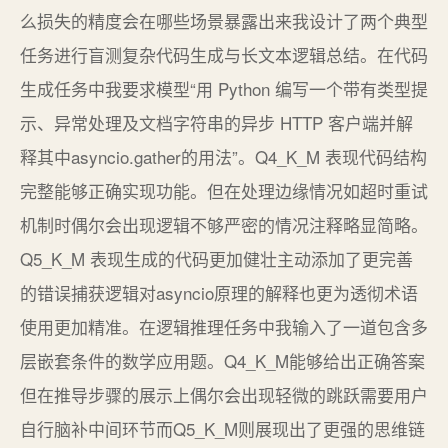
么损失的精度会在哪些场景暴露出来我设计了两个典型
任务进行盲测复杂代码生成与长文本逻辑总结。在代码
生成任务中我要求模型“用 Python 编写一个带有类型提
示、异常处理及文档字符串的异步 HTTP 客户端并解
释其中asyncio.gather的用法”。Q4_K_M 表现代码结构
完整能够正确实现功能。但在处理边缘情况如超时重试
机制时偶尔会出现逻辑不够严密的情况注释略显简略。
Q5_K_M 表现生成的代码更加健壮主动添加了更完善
的错误捕获逻辑对asyncio原理的解释也更为透彻术语
使用更加精准。在逻辑推理任务中我输入了一道包含多
层嵌套条件的数学应用题。Q4_K_M能够给出正确答案
但在推导步骤的展示上偶尔会出现轻微的跳跃需要用户
自行脑补中间环节而Q5_K_M则展现出了更强的思维链