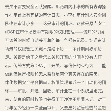
去关不需要安全团队提醒。那两周内小李的所有查询操
作在平台上有完整的审计日志。小李在审计别人安全团
队也在审计小李——这是审计的闭环。这就是原点安全
uDSP在审计场景中有期限的权限管理——该开的时候
开该关的时候自动关开着的每一条都有记录。结语审计
场景的权限管控关键不是给不给——审计期间必须给
足。关键是给了之后怎么关和开着的期间有没有人盯
着。传统方式靠DBA手工开关、靠信任约束行为——能
做到但僵尸权限和无人监督是两个真实存在的隐患。一
体化数据安全平台把审计权限管理做成一个自动化的闭
环——审批、开通、回收、审计全在一个系统里跑完。
审计结束的同时权限也关得干干净净不用靠人记。对于
每年至少经历一次全面审计、又要应对监管检查的金融