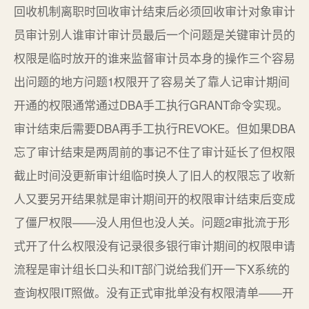
回收机制离职时回收审计结束后必须回收审计对象审计
员审计别人谁审计审计员最后一个问题是关键审计员的
权限是临时放开的谁来监督审计员本身的操作三个容易
出问题的地方问题1权限开了容易关了靠人记审计期间
开通的权限通常通过DBA手工执行GRANT命令实现。
审计结束后需要DBA再手工执行REVOKE。但如果DBA
忘了审计结束是两周前的事记不住了审计延长了但权限
截止时间没更新审计组临时换人了旧人的权限忘了收新
人又要另开结果就是审计期间开的权限审计结束后变成
了僵尸权限——没人用但也没人关。问题2审批流于形
式开了什么权限没有记录很多银行审计期间的权限申请
流程是审计组长口头和IT部门说给我们开一下X系统的
查询权限IT照做。没有正式审批单没有权限清单——开