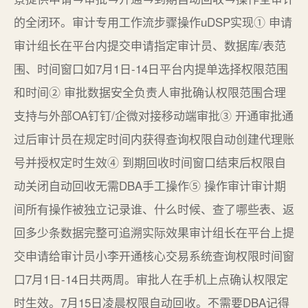
的全闭环。审计专用工作流步骤操作uDSP实现① 申请
审计组长在平台内提交申请指定审计员、数据库/表范
围、时间窗口如7月1日-14日平台内提单选择权限范围
和时间② 审批数据安全负责人审批确认权限范围合理
支持与外部OA钉钉/企微对接移动端审批③ 开通审批通
过后审计员在规定时间内获得查询权限自动创建代理账
号并授权定时生效④ 到期回收时间窗口结束后权限自
动关闭自动回收无需DBA手工操作⑤ 操作审计审计期
间所有操作被独立记录谁、什么时候、查了哪些表、返
回多少条数据完整可追溯实际效果审计组长在平台上提
交申请给审计员小李开通核心交易系统查询权限时间窗
口7月1日-14日共两周。审批人在手机上点确认权限定
时生效。7月15日凌晨权限自动回收。不需要DBA记得