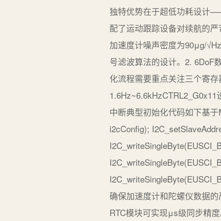
独特优势在于超低功耗设计——在
配了运动跟踪设备对续航的严苛
加速度计噪声密度为90μg/√
号滤波算法的设计。2. 6DoF
化流程需要重点关注三个寄存器组C
1.6Hz~6.6kHzCTRL2_G0
中断典型初始化代码如下基于MSP432 Dri
i2cConfig); I2C_setSlav
I2C_writeSingleByte(EUSC
I2C_writeSingleByte(EUSC
I2C_writeSingleByte(
确保加速度计和陀螺仪数据的严格
RTC模块可实现μs级同步精度