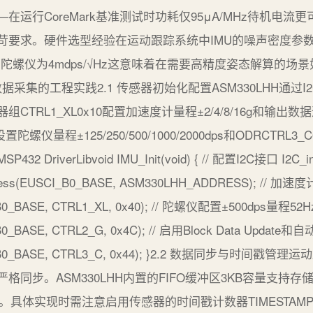
运行CoreMark基准测试时功耗仅95μA/MHz待机电流更
要求。硬件选型经验在运动跟踪系统中IMU的噪声密度参数往往
Hz陀螺仪为4mdps/√Hz这意味着在需要高精度姿态解算的
数据采集的工程实践2.1 传感器初始化配置ASM330LHH通过
TRL1_XL0x10配置加速度计量程±2/4/8/16g和输出数
x11设置陀螺仪量程±125/250/500/1000/2000dps和ODRC
verLibvoid IMU_Init(void) { // 配置I2C接口 I2C_ini
eAddress(EUSCI_B0_BASE, ASM330LHH_ADDRESS); //
I_B0_BASE, CTRL1_XL, 0x40); // 陀螺仪配置±500dps量程52
I_B0_BASE, CTRL2_G, 0x4C); // 启用Block Data Updat
EUSCI_B0_BASE, CTRL3_C, 0x44); }2.2 数据同步与
同步。ASM330LHH内置的FIFO缓冲区3KB容量支持存储
。具体实现时需注意启用传感器的时间戳计数器TIMESTAMP_