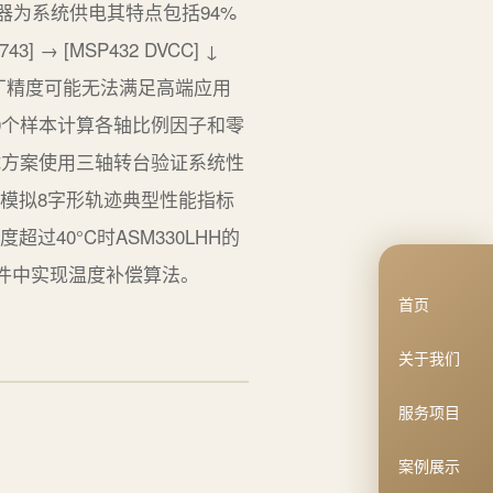
压转换器为系统供电其特点包括94%
] → [MSP432 DVCC] ↓
H的出厂精度可能无法满足高端应用
00个样本计算各轴比例因子和零
5.2 动态性能测试方案使用三轴转台验证系统性
测试模拟8字形轨迹典型性能指标
过40°C时ASM330LHH的
固件中实现温度补偿算法。
首页
关于我们
服务项目
案例展示