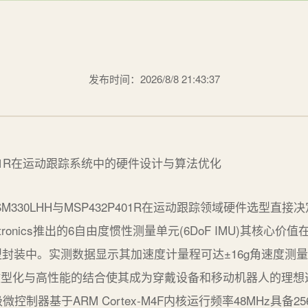
发布时间：2026/8/8 21:43:37
SM330LHH与MSP432P401R在运动跟踪领域硬件选型直
oelectronics推出的6自由度惯性测量单元(6DoF IMU)其
的微型封装中。实测数据显示其加速度计量程可达±16g角速度测量范
种微型化与高性能的结合使其成为穿戴设备和移动机器人的理
微控制器基于ARM Cortex-M4F内核运行频率48MHz具备256K