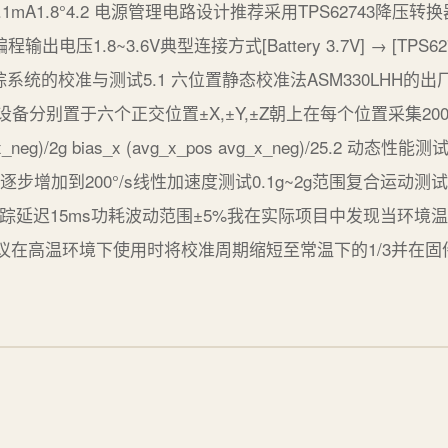
1.1mA1.8°4.2 电源管理电路设计推荐采用TPS62743降
压1.8~3.6V典型连接方式[Battery 3.7V] → [TPS62743
. 运动跟踪系统的校准与测试5.1 六位置静态校准法ASM330LH
备分别置于六个正交位置±X,±Y,±Z朝上在每个位置采集2
avg_x_neg)/2g bias_x (avg_x_pos avg_x_neg)/2
s逐步增加到200°/s线性加速度测试0.1g~2g范围复合运动
跟踪延迟15ms功耗波动范围±5%我在实际项目中发现当环境温度超
议在高温环境下使用时将校准周期缩短至常温下的1/3并在