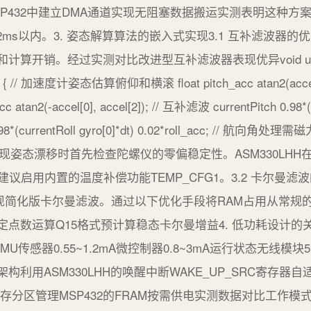
在MSP432中建立DMA通道实现无阻塞数据搬运实测表明这种
ms以内。3. 姿态解算算法的嵌入式实现3.1 互补滤波器的优
销。经过实测对比改进型互补滤波器表现优异void updateOrie
oat dt) { // 加速度计姿态估算俯仰和横滚 float pitch_acc atan2(accel[1
l_acc atan2(-accel[0], accel[2]); // 互补滤波 currentPitch 0.98*(
l 0.98*(currentRoll gyro[0]*dt) 0.02*roll_acc; // 航向角处
巧当系统出现姿态漂移时首先检查陀螺仪的零偏稳定性。ASM330LH
烈建议启用内置的温度补偿功能TEMP_CFG1。3.2 卡尔曼
实现简化版卡尔曼滤波。通过以下优化手段将RAM占用从常规的5
点数运算Q15格式预计算稳态卡尔曼增益4. 低功耗设计的关
传感器0.55~1.2mA微控制器0.8~3mA运行状态无线模块
利用ASM330LHH的唤醒中断WAKE_UP_SRC寄存
z内存分区管理MSP432的FRAM按需供电实测数据对比工作