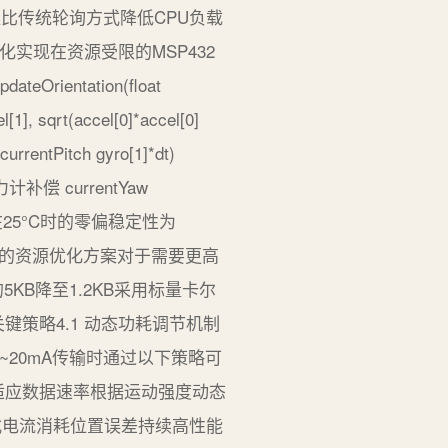
方案比传统轮询方式降低CPU负载
化实现在资源受限的MSP432
ntation(float
], sqrt(accel[0]*accel[0]
currentPitch gyro[1]*dt)
理需磁力计补偿 currentYaw
H在25°C时的零偏稳定性为
滤波的资源优化方案对于需要更高
KB降至1.2KB采用标量卡尔
键策略4.1 动态功耗调节机制
5~20mA传输时通过以下策略可
器自适应数据速率根据运动强度动态
模式电流消耗位置误差持续高性能