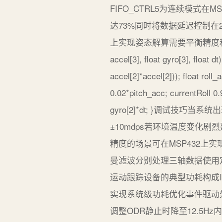
FIFO_CTRL5为连续模式
达73%同时将数据延迟控制在2
上实现姿态解算需要平衡精度和计算开
accel[3], float gyro[3], fl
accel[2]*accel[2])); float rol
0.02*pitch_acc; currentRol
gyro[2]*dt; }调试技
±10mdps若环境温度变化剧
精度的场景可在MSP432上
曼滤波分别处理三轴数据使用定
运动跟踪设备的典型功耗构成IMU
实现系统级功耗优化事件驱动架构
调整ODR静止时降至12.5H