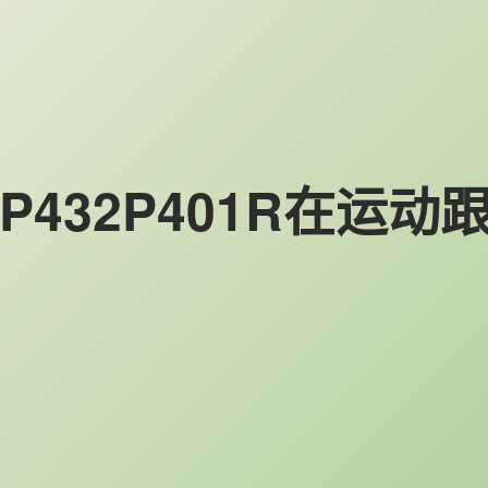
MSP432P401R在