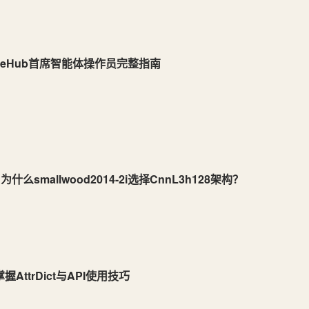
obeHub首席智能体操作员完整指南
什么smallwood2014-2i选择CnnL3h128架构？
AttrDict与API使用技巧