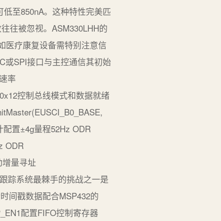
可低至850nA。这种特性完美匹
被忽视。ASM330LHH的
场景如医疗康复设备需特别注意信
I2C或SPI接口与主控通信其初始
据速率
TRL3_C0x12控制总线模式和数据就绪
tMaster(EUSCI_B0_BASE,
 加速度计配置±4g量程52Hz ODR
Hz ODR
e和自动增量寻址
时间戳管理运动跟踪系统最棘手的挑战之一是
时间戳数据配合MSP432的
EN1配置FIFO控制寄存器